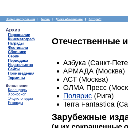
Новые поступления
|
Анонс
|
Доска объявлений
|
Автора!!!
Архив
Персоналии
Отечественные и
Кинематограф
Награды
Фестивали
Сборники
Серии
Периодика
Азбука (Санкт-Пете
Издательства
Сайты
АРМАДА (Москва)
Произведения
АСТ (Москва)
Термины
Дополнения
ОЛМА-Пресс (Моск
Календарь
Полярис
(Рига)
Хроноскоп
Энциклопедии
Terra Fantastica (С
Рекорды
Зарубежные изд
(и их сокращенные 