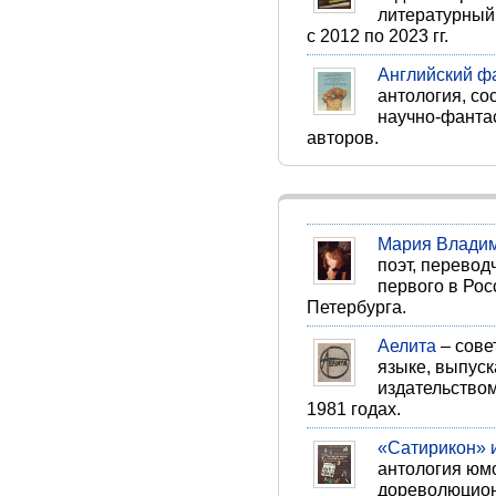
литературный
с 2012 по 2023 гг.
Английский ф
антология, со
научно-фанта
авторов.
Мария Владим
поэт, переводч
первого в Рос
Петербурга.
Аелита
– сове
языке, выпус
издательством
1981 годах.
«Сатирикон» 
антология юм
дореволюцион