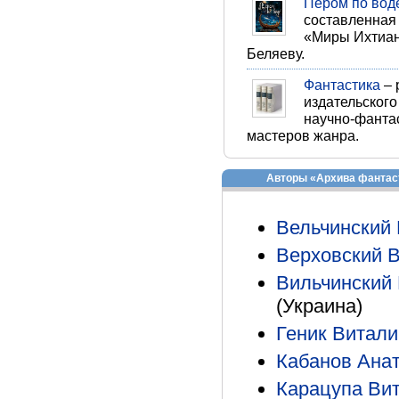
Пером по вод
составленная 
«Миры Ихтиан
Беляеву.
Фантастика
– 
издательского
научно-фанта
мастеров жанра.
Авторы «Архива фантас
Вельчинский
Верховский 
Вильчинский
(Украина)
Геник Витали
Кабанов Ана
Карацупа Ви