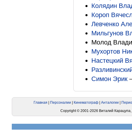
Колядин Вла
Короп Вячес
Левченко Ал
Мильгунов В
Молод Владим
Мухортов Ни
Настецкий В
Разливински
Симон Эрик
–