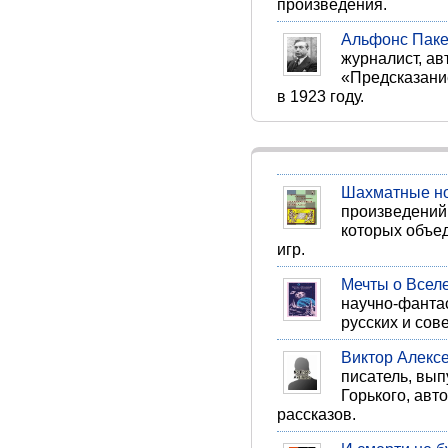
произведения.
Альфонс Пак
журналист, ав
«Предсказани
в 1923 году.
Шахматные н
произведений
которых объе
игр.
Мечты о Всел
научно-фантас
русских и сов
Виктор Алекс
писатель, вып
Горького, авт
рассказов.