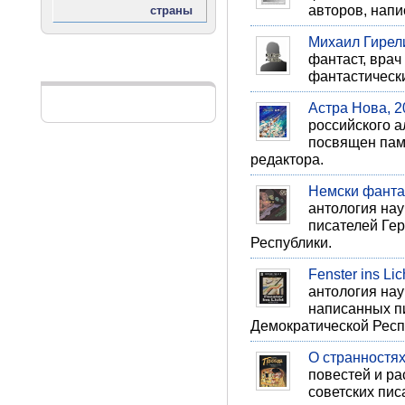
авторов, напи
Михаил Гирел
фантаст, врач
РЕКЛАМА
фантастически
Астра Нова, 
российского а
посвящен пам
редактора.
Немски фанта
антология на
писателей Ге
Республики.
Fenster ins Lic
антология на
написанных п
Демократической Респ
О странностях
повестей и ра
советских писа