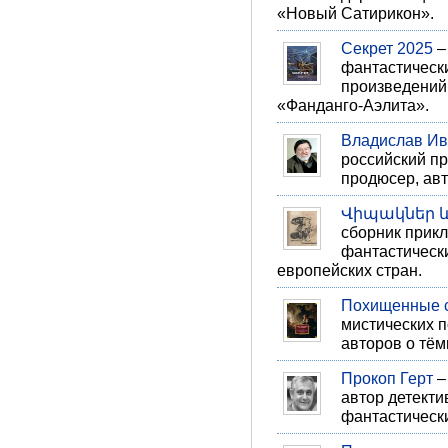
«Новый Сатирикон».
Секрет 2025
–
фантастически
произведений
«Фанданго-Аэлита».
Владислав Ив
российский пр
продюсер, авт
Վիպակներ 
сборник прикл
фантастически
европейских стран.
Похищенные 
мистических п
авторов о тё
Прокоп Герт
–
автор детекти
фантастически