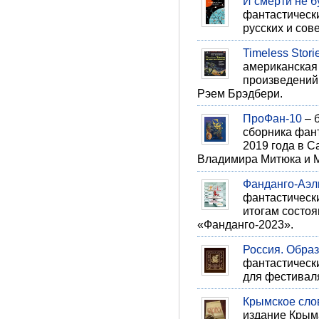
И смерти не б
фантастически
русских и сов
Timeless Stori
американская
произведений 
Рэем Брэдбери.
ПроФан-10
– 
сборника фан
2019 года в С
Владимира Митюка и 
Фанданго-Аэл
фантастическ
итогам состо
«Фанданго-2023».
Россия. Образ
фантастическ
для фестивал
Крымское сло
издание Крыма