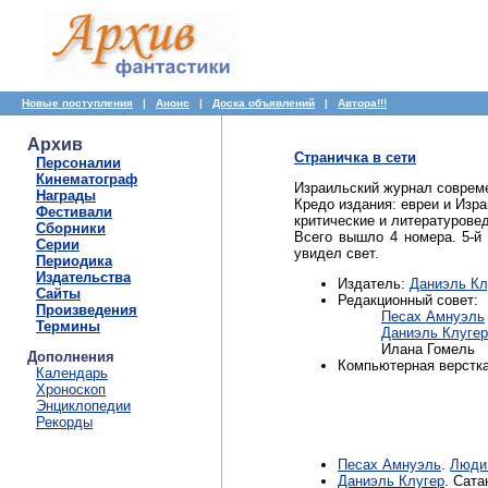
Новые поступления
|
Анонс
|
Доска объявлений
|
Автора!!!
Архив
Страничка в сети
Персоналии
Кинематограф
Израильский журнал современ
Награды
Кредо издания: евреи и Изр
Фестивали
критические и литературовед
Сборники
Всего вышло 4 номера. 5-й
Серии
увидел свет.
Периодика
Издательства
Издатель:
Даниэль Кл
Сайты
Редакционный совет:
Произведения
Песах Амнуэль
Термины
Даниэль Клугер
Илана Гомель
Дополнения
Компьютерная верстка
Календарь
Хроноскоп
Энциклопедии
Рекорды
Песах Амнуэль
.
Люди
Даниэль Клугер
. Сата