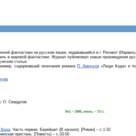
ной фантастики на русском языке, издававшийся в г. Реховот (Израиль)
аиль в мировой фантастике. Журнал публиковал новые произведения рус
ческие статьи.
 номер, содержавший окончания романа
П. Амнуэля
«Люди Кода» и пов
угер
: О. Свердлов
№1 – 1995, июль. – 72 с.
 Кода
. Часть первая. Берейшит (В начале): [Роман] – с.1-32
нинская пристань: [Повесть] – с.33-50