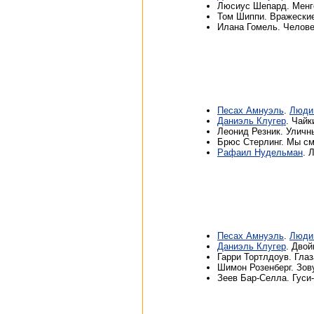
Люсиус Шепард. Менгел
Том Шиппи. Вражеские 
Илана Гомель. Человек
Песах Амнуэль
.
Люди
Даниэль Клугер
. Чайк
Леонид Резник. Уличны
Брюс Стерлинг. Мы смо
Рафаил Hудельман
. 
Песах Амнуэль
.
Люди
Даниэль Клугер
. Двой
Гарри Тортлдоув. Глаза
Шимон Розенберг. Зову
Зеев Бар-Селла. Гуси-