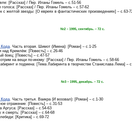
е: [Рассказ] / Пер. Иланы Гомель – с.51-56
голоса: [Рассказ] / Пер. Иланы Гомель – с.57-62
 с желтой звезды: [О евреях в фантастических произведениях] – с.63-7
№2 – 1995, сентябрь. – 72 с.
 Кода
. Часть вторая. Шимот (Имена): [Роман] – с.1-25
и над Кремлём: [Повесть] – с.26-46
й боец: [Повесть] – с.47-57
трим на вещи по-иному: [Рассказ] / Пер. Иланы Гомель – с.58-66
Лабиринт и подмена: [Тема Лабиринта в творчестве Станислава Лема] – с
№3 – 1995, декабрь. – 72 с.
 Кода
. Часть третья. Ваикра (И воззвал): [Роман] – с.1-30
ное отражение: [Повесть] – с.31-53
 Аргуса: [Рассказ] – с.54-63
 я смерть: [Рассказ] – с.64-68
лебеди: [Критика] – с.69-72