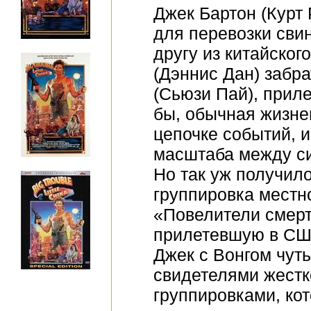
Джек Бартон (Курт
для перевозки сви
другу из китайског
(Дэннис Дан) забра
(Сьюзи Пай), приле
бы, обычная жизнен
цепочке событий, 
масштаба между си
Но так уж получило
группировка местн
«Повелители смерт
прилетевшую в США
Джек с Вонгом чуть
свидетелями жест
группировками, ко