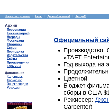
Новые поступления
|
Анонс
|
Доска объявлений
|
Автора!!!
Архив
Персоналии
Кинематограф
Награды
Официальный са
Фестивали
Сборники
Серии
Производство: 
Периодика
Издательства
«TAFT Entertain
Сайты
Произведения
Год выхода на 
Термины
Продолжительно
Дополнения
Календарь
Цветной
Хроноскоп
Энциклопедии
Бюджет фильма:
Рекорды
сборы в США $1
Режиссер:
Джон
Carpenter)