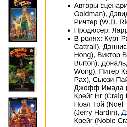
Авторы сценари
Goldman), Дэвид
Ричтер (W.D. Ri
Продюсер: Ларри
В ролях: Курт Р
Cattrall), Дэнн
Hong), Виктор В
Burton), Дональд
Wong), Питер К
Pax), Сьюзи Пай
Джефф Имада (J
Крейг Нг (Craig
Ноэл Той (Noel 
(Jerry Hardin),
Д
Крейг (Noble Cra