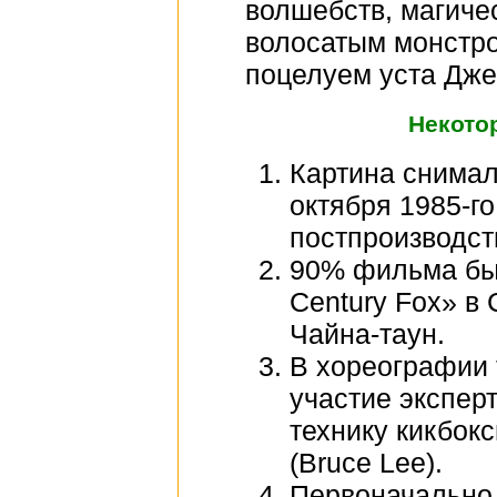
волшебств, магиче
волосатым монстро
поцелуем уста Дже
Некото
Картина снимал
октября 1985-го
постпроизводст
90% фильма был
Century Fox» в
Чайна-таун.
В хореографии 
участие экспер
технику кикбок
(Bruce Lee).
Первоначально