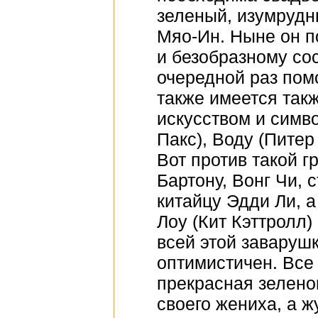
зеленый, изумрудны
Мяо-Ин. Ныне он п
и безобразному со
очередной раз помо
также имеется так
искусством и симв
Пакс), Воду (Питер
Вот против такой 
Бартону, Вонг Чи, 
китайцу Эдди Ли, 
Лоу (Кит Кэттролл)
всей этой заваруш
оптимистичен. Все 
прекрасная зелено
своего жениха, а ж