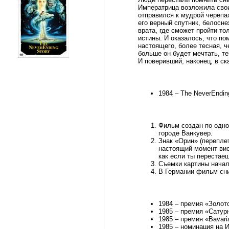
Императрица возложила свои
отправился к мудрой черепа
его верный спутник, белосн
врата, где сможет пройти то
истины. И оказалось, что по
настоящего, более тесная, ч
больше он будет мечтать, те
И поверивший, наконец, в с
1984 – The NeverEndin
Фильм создан по одн
городе Ванкувер.
Знак «Орин» (перепле
настоящий момент ви
как если ты перестае
Съемки картины начали
В Германии фильм сни
1984 – премия «Золото
1985 – премия «Сатурн
1985 – премия «Bavari
1985 – номинация на 