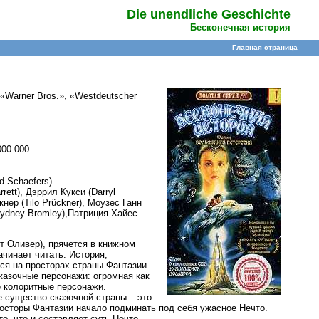
Die unendliche Geschichte
Бесконечная история
Главная страница
 «Warner Bros.», «Westdeutscher
000 000
d Schaefers)
ett), Дэррил Кукси (Darryl
кнер (Tilo Prückner), Моузес Ганн
Sydney Bromley),Патриция Хайес
т Оливер), прячется в книжном
ачинает читать. История,
ся на просторах страны Фантазии.
казочные персонажи: огромная как
 колоритные персонажи.
 существо сказочной страны – это
просторы Фантазии начало подминать под себя ужасное Нечто.
о, что и составляет суть Нечто.