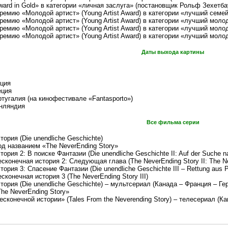
ward in Gold» в категории «личная заслуга» (постановщик Рольф Зехетба
премию «Молодой артист» (Young Artist Award) в категории «лучший сем
ремию «Молодой артист» (Young Artist Award) в категории «лучший моло
премию «Молодой артист» (Young Artist Award) в категории «лучший мол
ремию «Молодой артист» (Young Artist Award) в категории «лучший моло
Даты выхода картины
нция
еция
тугалия (на кинофестивале «Fantasporto»)
инляндия
Все фильма серии
тория (Die unendliche Geschichte)
од названием «The NeverEnding Story»
ория 2: В поиске Фантазии (Die unendliche Geschichte II: Auf der Suche n
есконечная история 2: Следующая глава (The NeverEnding Story II: The Ne
ория 3: Спасение Фантазии (Die unendliche Geschichte III – Rettung aus P
есконечная история 3 (The NeverEnding Story III)
тория (Die unendliche Geschichte) – мультсериал (Канада – Франция – Ге
The NeverEnding Story»
есконечной истории» (Tales From the Neverending Story) – телесериал (Ка