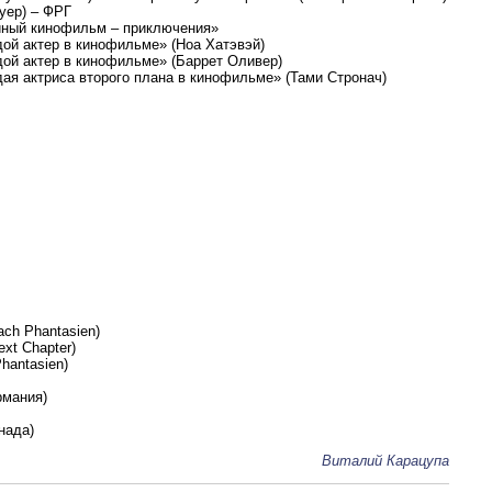
уер) – ФРГ
ейный кинофильм – приключения»
дой актер в кинофильме» (Ноа Хатэвэй)
одой актер в кинофильме» (Баррет Оливер)
дая актриса второго плана в кинофильме» (Тами Стронач)
ach Phantasien)
xt Chapter)
hantasien)
рмания)
нада)
Виталий Карацупа