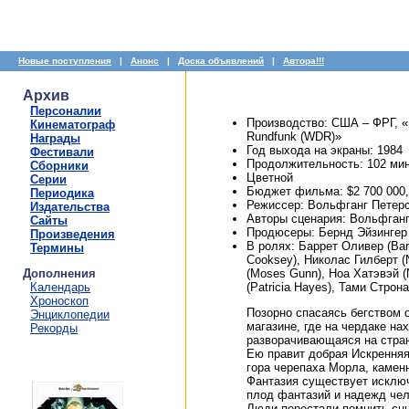
Новые поступления
|
Анонс
|
Доска объявлений
|
Автора!!!
Архив
Персоналии
Производство: США – ФРГ, «Ba
Кинематограф
Rundfunk (WDR)»
Награды
Год выхода на экраны: 1984
Фестивали
Продолжительность: 102 мин
Сборники
Цветной
Серии
Бюджет фильма: $2 700 000,
Периодика
Режиссер: Вольфганг Петерсе
Издательства
Авторы сценария: Вольфганг 
Сайты
Продюсеры: Бернд Эйзингер (B
Произведения
В ролях: Баррет Оливер (Barr
Термины
Cooksey), Николас Гилберт (N
Дополнения
(Moses Gunn), Ноа Хатэвэй 
Календарь
(Patricia Hayes), Тами Строна
Хроноскоп
Позорно спасаясь бегством 
Энциклопедии
магазине, где на чердаке на
Рекорды
разворачивающаяся на страни
Ею правит добрая Искренняя
гора черепаха Морла, камен
Фантазия существует исключ
плод фантазий и надежд чело
Люди перестали помнить сны 