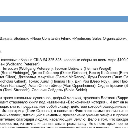
varia Studios», «Neue Constantin Film», «Producers Sales Organization»,
.
 кассовые сборы в США $4 325 823, кассовые сборы во всем мире $100 
н (Wolfgang Petersen)
Петерсен (Wolfgang Petersen), Герман Вейгель (Herman Weigel)
ernd Eichinger), Дитер Гейсслер (Dieter Geissler), Бернд Шайферс (Bern
et Oliver), Джеральд Макрэйни (Gerald McRaney), Друм Гарретт (Drum Garr
icholas Gilbert), Томас Хилл (Thomas Hill), Дип Рой (Deep Roy), Тило Прю
(Noah Hathaway), Алан Оппенгеймер (Alan Oppenheimer), Сидни Бромли (
ч (Tami Stronach), Сильвия Сейдель (Silvia Seidel)
от троих школьных хулиганов, добрый мальчик, трусишка Бастиан (Барре
ходит старинную книгу под названием «Бесконечная история». И вот он н
цах книги, представляет собой сказку, действие которой разворачивает
 Императрица (Тами Стронач), а населяют Фантазию самые различные с
ный человек, питающийся камнями, проказливые ученые эльфы и прочие
ительно благодаря людям, населяющим Землю. Дело в том, что каждое
вечества, их мечты и чаяния, сны и грезы наяву. Но с некоторых пор 
и часто теряют надежду, ими овладевает отчаяние и пустота – именно т