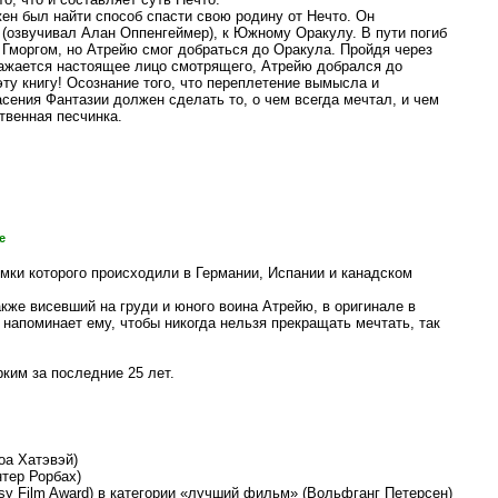
ен был найти способ спасти свою родину от Нечто. Он
(озвучивал Алан Оппенгеймер), к Южному Оракулу. В пути погиб
 Гморгом, но Атрейю смог добраться до Оракула. Пройдя через
отражается настоящее лицо смотрящего, Атрейю добрался до
ту книгу! Осознание того, что переплетение вымысла и
асения Фантазии должен сделать то, о чем всегда мечтал, и чем
твенная песчинка.
е
емки которого происходили в Германии, Испании и канадском
кже висевший на груди и юного воина Атрейю, в оригинале в
 напоминает ему, чтобы никогда нельзя прекращать мечтать, так
ким за последние 25 лет.
оа Хатэвэй)
нтер Рорбах)
sy Film Award) в категории «лучший фильм» (Вольфганг Петерсен)