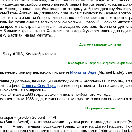
 надежды на храброго юного воина Атрейю (Ноа Хатэвэй), который долж
хе Морле, а после нее, благодаря летающему доброму дракону Фалкору 
ежный конь Артакс, ему пришлось сразиться с гигантским черным волком
лько тот, кто знает себе цену, миновав волшебное зеркало, в котором 
мочь Фантазии сможет только земной мальчик, который… сейчас читает э
ем просто эта странная книга и читающий ее Бастиан. Именно он для сп
м больше и краше станет Фантазия, от которой уже осталась одна-единс
казку Бастиан, начал мечтать…
Другое название фильма
g Story (США, Великобритания)
Некоторые интересные факты о фильм
оименному роману немецкого писателя
Михаэля Энде
(Michael Ende), съ
тение двух змей), венчающий обложку книги «Бесконечная история», а та
сит в офисе
Стивена Спилберга
в рамке под стеклом. По его словам, «он
шь мечтать, ты умираешь».
сь 14 марта 1983 года, а закончились в ноябре того же года.
мался летом 1983 года, и именно в этом году лето оказалось самим жар
Награды и звания
й экран» (Golden Screen) – ФРГ
» (Saturn Award) в категории «самая лучшая работа молодого актера» (Н
an Film Award» лучшая продукция» (Бернд Эйзингер, Дитер Гейсслер, Гю
Интернациональную премию фантастических фильмов (International Fanta