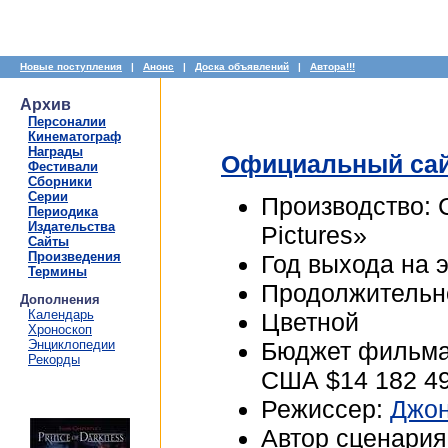
Новые поступления
|
Анонс
|
Доска объявлений
|
Автора!!!
Архив
Персоналии
Кинематограф
Награды
Официальный са
Фестивали
Сборники
Серии
Производство: С
Периодика
Издательства
Pictures»
Сайты
Произведения
Год выхода на 
Термины
Продолжительно
Дополнения
Календарь
Цветной
Хроноскоп
Энциклопедии
Бюджет фильма:
Рекорды
США $14 182 4
Режиссер:
Джон
Автор сценария