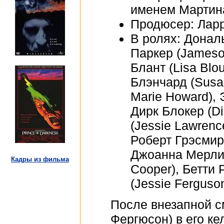
именем Мартина
Продюсер: Ларри
В ролях: Донал
Паркер (Jameson
Блант (Lisa Blo
Блэнчард (Susa
Marie Howard), 
Дирк Блокер (D
(Jessie Lawrenc
Роберт Грэсмир 
Джоанна Мерлин 
Кадры из фильма
Cooper), Бетти
(Jessie Ferguso
После внезапной с
Фергюсон) в его ке