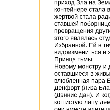
приход Зла на Зем
контейнере стала 
жертвой стала рад
ставшей поборнице
превращения други
этого являлась ст
Избранной. Ей в т
видоизмениться и з
Принца тьмы.
Новому монстру и 
оставшиеся в живы
влюбленная пара Б
Денфорт (Лиза Блан
(Дэннис Дан). И к
когтистую лапу дем
они вместе влетели