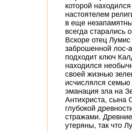
которой находился
настоятелем религ
в еще незапамятны
всегда старались о
Вскоре отец Лумис
заброшенной лос-а
подходит ключ Калд
находился необычн
своей жизнью зеле
исчислялся семью 
эманация зла на З
Антихриста, сына 
глубокой древност
стражами. Древние
утеряны, так что 