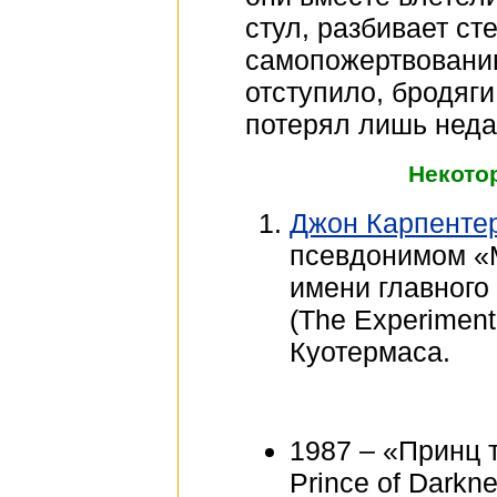
стул, разбивает ст
самопожертвованию
отступило, бродяг
потерял лишь неда
Некото
Джон Карпенте
псевдонимом «М
имени главного
(The Experimen
Куотермаса.
1987 – «Принц 
Prince of Darkne