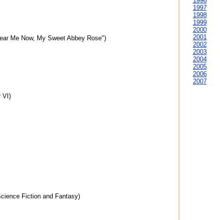
1996
1997
1998
1999
2000
2001
Hear Me Now, My Sweet Abbey Rose")
2002
2003
2004
2005
2006
2007
 VI)
ience Fiction and Fantasy)