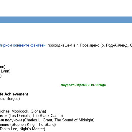
ирном конвенте фэнтези
, проходившем в г. Провиденс (о. Род-Айленд, 
on)
 Lynn)
)
Лауреаты премии 1979 года
ife Achievement
uis Borges)
chael Moorcock, Gloriana)
ок (Les Daniels, The Black Castle)
я полуночи (Charles L. Grant, The Sound of Midnight)
яние (Stephen King, The Stand)
anith Lee, Night's Master)