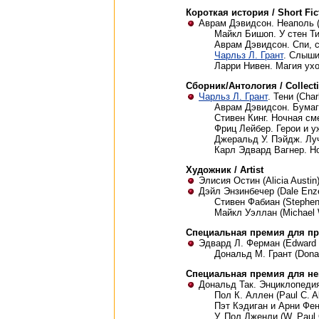
Короткая история / Short Fic
Аврам Дэвидсон. Неаполь (A
Майкл Бишоп. У стен Тира
Аврам Дэвидсон. Спи, сп
Чарльз Л. Грант
. Слыши
Ларри Нивен. Магия уход
Сборник/Антология / Collect
Чарльз Л. Грант
. Тени (Char
Аврам Дэвидсон. Бумаг
Стивен Кинг. Ночная смен
Фриц Лейбер. Герои и ужа
Джеральд У. Пэйдж. Лучш
Карл Эдвард Вагнер. Но
Художник / Artist
Элисия Остин (Alicia Austin
Дэйл Энзинбечер (Dale Enz
Стивен Фабиан (Stephen
Майкл Уэллан (Michael 
Специальная премия для про
Эдвард Л. Ферман (Edward 
Дональд М. Грант (Donald
Специальная премия для неп
Дональд Так. Энциклопедия н
Пол К. Аллен (Paul C. Al
Пэт Кэдиган и Арни Фенн
У. Пол Дженли (W. Paul 