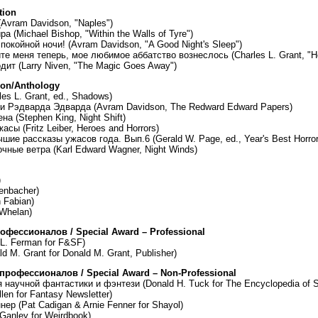
tion
vram Davidson, "Naples")
 (Michael Bishop, "Within the Walls of Tyre")
окойной ночи! (Аvram Davidson, "A Good Night's Sleep")
те меня теперь, мое любимое аббатство вознеслось (Charles L. Grant, "
ит (Larry Niven, "The Magic Goes Away")
ion/Anthology
les L. Grant, ed., Shadows)
и Рэдварда Эдварда (Avram Davidson, The Redward Edward Papers)
а (Stephen King, Night Shift)
сы (Fritz Leiber, Heroes and Horrors)
ие рассказы ужасов года. Вып.6 (Gerald W. Page, ed., Year's Best Horror
чные ветра (Karl Edward Wagner, Night Winds)
)
enbacher)
 Fabian)
Whelan)
фессионалов / Special Award – Professional
L. Ferman for F&SF)
 M. Grant for Donald M. Grant, Publisher)
рофессионалов / Special Award – Non-Professional
аучной фантастики и фэнтези (Donald H. Tuck for The Encyclopedia of Sc
len for Fantasy Newsletter)
ер (Pat Cadigan & Arnie Fenner for Shayol)
Ganley for Weirdbook)