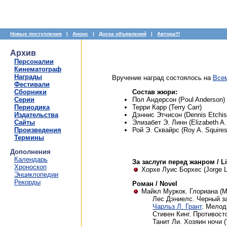
Новые поступления
|
Анонс
|
Доска объявлений
|
Автора!!!
Архив
Персоналии
Кинематограф
Награды
Вручение наград состоялось на
Всем
Фестивали
Сборники
Состав жюри:
Серии
Пол Андерсон (Poul Anderson)
Периодика
Терри Карр (Terry Carr)
Издательства
Дэннис Этчисон (Dennis Etchis
Сайты
Элизабет Э. Линн (Elizabeth A.
Произведения
Рой Э. Сквайрс (Roy A. Squires
Термины
Дополнения
Календарь
За заслуги перед жанром / L
Хроноскоп
Хорхе Луис Борхес (Jorge L
Энциклопедии
Рекорды
Роман / Novel
Майкл Муркок. Глориана (Mi
Лес Дэниелс. Черный зам
Чарльз Л. Грант
. Мелоди
Стивен Кинг. Противосто
Танит Ли. Хозяин ночи (T