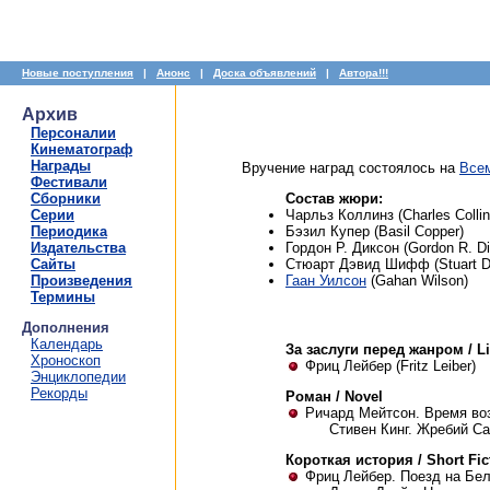
Новые поступления
|
Анонс
|
Доска объявлений
|
Автора!!!
Архив
Персоналии
Кинематограф
Награды
Вручение наград состоялось на
Всем
Фестивали
Сборники
Состав жюри:
Серии
Чарльз Коллинз (Charles Collin
Периодика
Бэзил Купер (Basil Copper)
Издательства
Гордон Р. Диксон (Gordon R. D
Сайты
Стюарт Дэвид Шифф (Stuart Da
Произведения
Гаан Уилсон
(Gahan Wilson)
Термины
Дополнения
Календарь
За заслуги перед жанром / L
Хроноскоп
Фриц Лейбер (Fritz Leiber)
Энциклопедии
Рекорды
Роман / Novel
Ричард Мейтсон. Время возв
Стивен Кинг. Жребий Сал
Короткая история / Short Fic
Фриц Лейбер. Поезд на Бельз