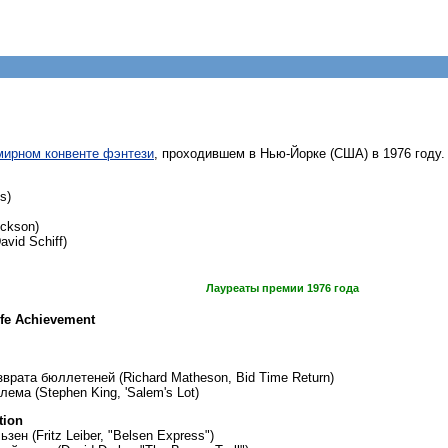
ирном конвенте фэнтези
, проходившем в Нью-Йорке (США) в 1976 году.
s)
ickson)
vid Schiff)
Лауреаты премии 1976 года
ife Achievement
рата бюллетеней (Richard Matheson, Bid Time Return)
ема (Stephen King, 'Salem's Lot)
tion
ен (Fritz Leiber, "Belsen Express")