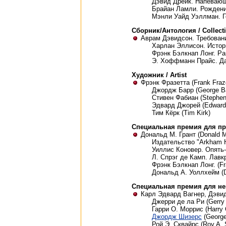
Дэвид Дрейк. Напевающий
Брайан Ламли. Рождение 
Мэнли Уайд Уэллман. Го
Сборник/Антология / Collect
Аврам Дэвидсон. Требования
Харлан Эллисон. Истории
Фрэнк Бэлкнап Лонг. Ран
Э. Хоффманн Прайс. Дал
Художник / Artist
Фрэнк Фразетта (Frank Fraze
Джордж Барр (George Ba
Стивен Фабиан (Stephen
Эдвард Джорей (Edward
Тим Кёрк (Tim Kirk)
Специальная премия для про
Дональд М. Грант (Donald M. 
Издательство "Arkham 
Уиллис Коновер. Опять-т
Л. Спрэг де Камп. Лавкр
Фрэнк Бэлкнап Лонг. (Fr
Дональд А. Уоллхейм (D
Специальная премия для неп
Карл Эдвард Вагнер, Дэвид 
Джерри де ла Ри (Gerry 
Гарри О. Моррис (Harry 
Джордж Шизерс
(George
Рой Э. Сквайрс (Roy A. 