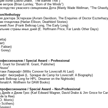
 холм (David Drake, "The Barrow Troll")
ветров (Brian Lumley, "Born of the Winds")
сподство ужасного священника Дота (Manly Wade Wellman, "The Ghastly P
ion/Anthology
 доктора Эстерхази (Avram Davidson, The Enquiries of Doctor Eszterhazy
 птицелова (Harlan Ellison, Deathbird Stories)
ний Лонг (Frank Belknap Long, The Early Long)
ьние страны иных дней (E. Hoffmann Price, Far Lands Other Days)
tta)
rr)
 Fabian)
 Gorey)
фессионалов / Special Award – Professional
Grant for Donald M. Grant, Publisher)
House"
аки Лавркафт (Willis Conover for Lovecraft At Last)
афт: биография (L. Sprague de Camp for Lovecraft: A Biography)
ank Belknap Long for HPL: Dreamer on the Nightside)
onald A. Wollheim for DAW Books)
рофессионалов / Special Award – Non-Professional
Дрейк и Джим Грос (Karl Edward Wagner, David Drake & Jim Groce for Car
de la Ree)
O. Morris)
 Scithers)
Squires)