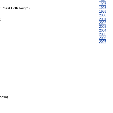
1996
1997
1998
riest Doth Reign")
1999
2000
2001
)
2002
2003
2004
2005
2006
2007
cosa)