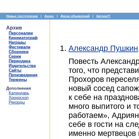
Новые поступления
|
Анонс
|
Доска объявлений
|
Автора!!!
Архив
Персоналии
Кинематограф
Награды
Александр Пушкин
Фестивали
Сборники
Серии
Повесть Александр
Периодика
Издательства
того, что предста
Сайты
Произведения
Прохоров переселяе
Термины
новый сосед сапож
Дополнения
Календарь
к себе на праздно
Хроноскоп
Рекорды
много выпитого и т
работаем», Адриян
себе в гости на сл
именно мертвецов 