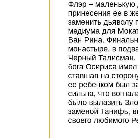
Флэр – маленькую 
принесения ее в ж
заменить дьяволу 
медиума для Мокат
Ван Рина. Финальн
монастыре, в подв
Черный Талисман. 
бога Осириса имел
ставшая на сторон
ее ребенком был з
сильна, что вогна
было вылазить Зло
заменой Танифь, в
своего любимого Р