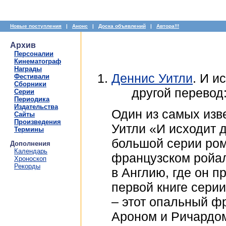
Новые поступления
|
Анонс
|
Доска объявлений
|
Автора!!!
Архив
Персоналии
Кинематограф
Награды
Деннис Уитли
. И и
Фестивали
Сборники
другой перевод
Серии
Периодика
Издательства
Один из самых изв
Сайты
Произведения
Уитли «И исходит д
Термины
большой серии ром
Дополнения
Календарь
французском ройа
Хроноскоп
Рекорды
в Англию, где он п
первой книге сери
– этот опальный ф
Ароном и Ричардо