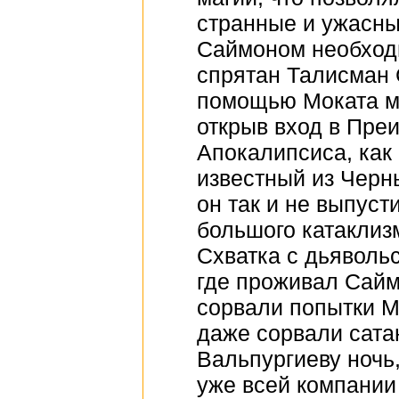
странные и ужасны
Саймоном необходи
спрятан Талисман 
помощью Моката ме
открыв вход в Пре
Апокалипсиса, как
известный из Черн
он так и не выпуст
большого катаклиз
Схватка с дьяволь
где проживал Саймо
сорвали попытки М
даже сорвали сата
Вальпургиеву ночь
уже всей компании