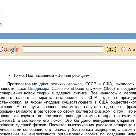
То же: Под названием «Цепная реакция»
Противостояние двух великих держав, СССР и США, вылилось
повести-пьесе
Владимира Савченко
«Новое оружие» (1966) в создан
совершенно новой теории в ядерной физике. Все началось с мелоч
одного нашего аспиранта выдворили из США, где он проходи
стажировку, за якобы «подрыв существующего в США общественно
строя». А по сути военное ведомство напугала одна его фраз
брошенная как-то в разговоре со своим коллегой физиком, о том, что 
проще ли изучать не состояние распада атомного ядра (по сути е
смерть), а состояние его покоя. Это бы дало невиданные открытия
области ядерной физики. Посчитав высказывания русского аспиранта 
лишенными оснований, его поначалу быстренько выдворили, а затем 
основании вышеизложенного организовали проект по созданию нов