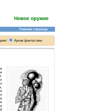
Новое оружие
 в
ие
и:
л
го
а,
не
го
 в
не
на
ой