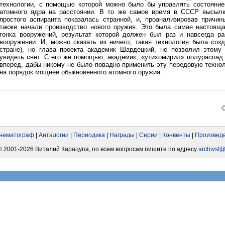
технологии, с помощью которой можно было бы управлять состояни
атомного ядра на расстоянии. В то же самое время в СССР высыл
простого аспиранта показалась странной, и, проанализировав причин
также начали производство нового оружия. Это была самая настоящ
гонка вооружений, результат которой должен был раз и навсегда р
вооружении. И, можно сказать из ничего, такая технология была соз
стране), но глава проекта академик Шардецкий, не позволил этом
увидеть свет. С его же помощью, академик, «утихомирил» полураспад
вперед, дабы никому не было повадно применить эту передовую техно
на порядок мощнее обыкновенного атомного оружия.