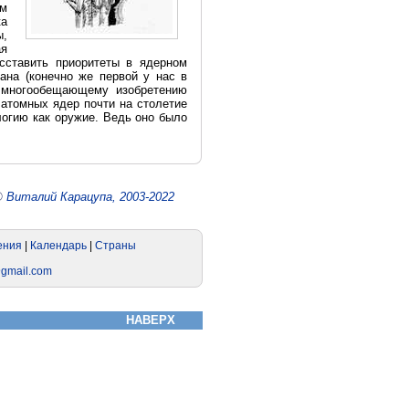
ем
ка
ы,
ая
асставить приоритеты в ядерном
дана (конечно же первой у нас в
у многообещающему изобретению
 атомных ядер почти на столетие
логию как оружие. Ведь оно было
©
Виталий Карацупа, 2003-2022
НАВЕРХ