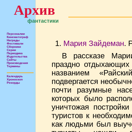
Архив
фантастики
Персоналии
Кинематограф
Награды
Мария Зайдеман
. 
Фестивали
Сборники
Серии
Периодика
В рассказе Мар
Издательства
Сайты
праздно отдыхающих 
Произведения
Термины
названием «Райски
Календарь
подвергается необыч
Хроноскоп
Рекорды
почти разумные нас
которых было распол
уничтожая постройки
туристов к необходим
как людьми был выуче