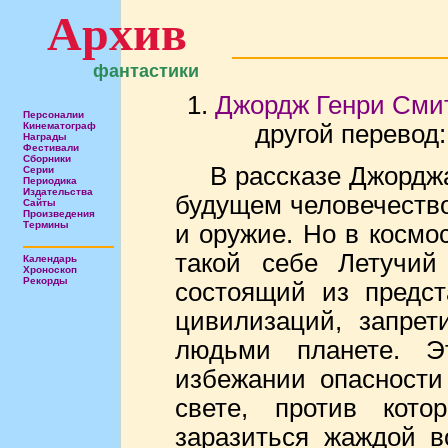
Архив
фантастики
Джордж Генри Сми
Персоналии
Кинематограф
другой перевод
Награды
Фестивали
Сборники
В рассказе Джордж
Серии
Периодика
Издательства
будущем человечество
Сайты
Произведения
Термины
и оружие. Но в космо
такой себе Летучий 
Календарь
Хроноскоп
Рекорды
состоящий из предст
цивилизаций, запрет
людьми планете. 
избежании опасности
свете, против кото
заразиться жаждой в