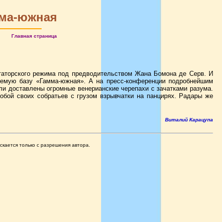
ма-южная
Главная страница
таторского режима под предводительством Жана Бомона де Серв. И
яемую базу «Гамма-южная». А на пресс-конференции подробнейшим
ли доставлены огромные венерианские черепахи с зачатками разума.
обой своих собратьев с грузом взрывчатки на панцирях. Радары же
Виталий Карацупа
скается только с разрешения автора.