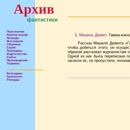
Архив
фантастики
Персоналии
Мишель Демют
. Гамма-южна
Кинематограф
Награды
Фестивали
Рассказ Мишеля Демюта
«Г
Сборники
чтобы добиться этого, он осуще
Серии
Периодика
образом рассказал журналистам о
Издательства
Одной из них была переписана па
Сайты
засекли их, но пропустили, опозн
Произведения
Термины
Календарь
Хроноскоп
Рекорды