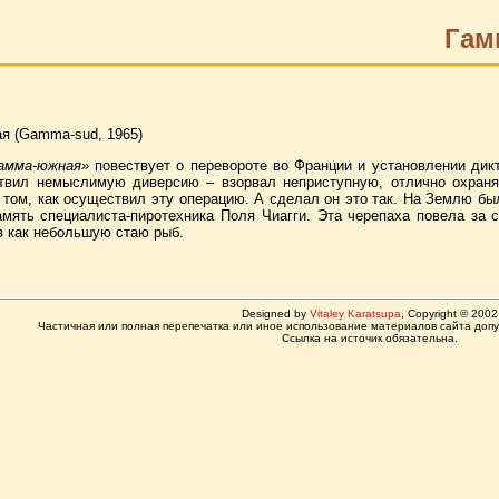
Гам
я (Gamma-sud, 1965)
амма-южная»
повествует о перевороте во Франции и установлении дик
ствил немыслимую диверсию – взорвал неприступную, отлично охран
 том, как осуществил эту операцию. А сделал он это так. На Землю бы
мять специалиста-пиротехника Поля Чиагги. Эта черепаха повела за с
ав как небольшую стаю рыб.
Designed by
Vitaley Karatsupa
, Copyright © 2002
Частичная или полная перепечатка или иное использование материалов сайта допу
Ссылка на источик обязательна.