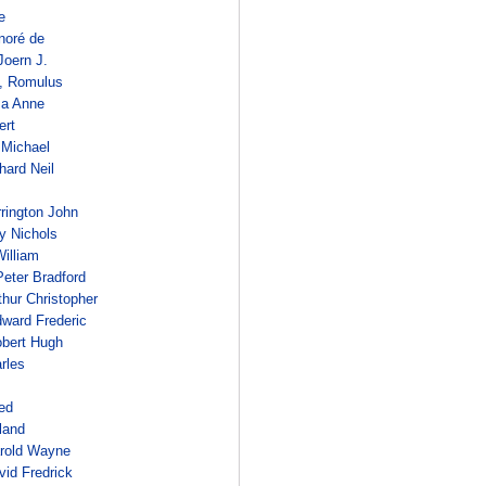
e
noré de
oern J.
, Romulus
sa Anne
ert
 Michael
hard Neil
rington John
y Nichols
illiam
Peter Bradford
hur Christopher
ward Frederic
bert Hugh
arles
red
land
arold Wayne
vid Fredrick