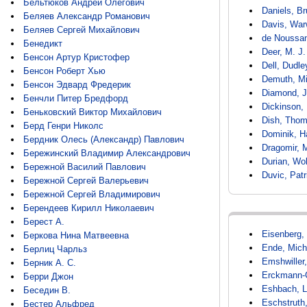
Бельтюков Андрей Олегович
Daniels, B
Беляев Александр Романович
Davis, War
Беляев Сергей Михайлович
de Noussan
Бенедикт
Deer, M. J.
Бенсон Артур Кристофер
Dell, Dudle
Бенсон Роберт Хью
Demuth, Mi
Бенсон Эдвард Фредерик
Diamond, 
Бенчли Питер Бредфорд
Dickinson, 
Беньковский Виктор Михайлович
Dish, Thom
Берд Генри Николс
Dominik, H
Бердник Олесь (Александр) Павлович
Dragomir, 
Бережинский Владимир Александрович
Durian, Wol
Бережной Василий Павлович
Duvic, Patr
Бережной Сергей Валерьевич
Бережной Сергей Владимирович
Берендеев Кирилл Николаевич
Берест А.
Eisenberg, 
Беркова Нина Матвеевна
Ende, Mich
Берлиц Чарльз
Emshwiller,
Берник А. С.
Erckmann-C
Берри Джон
Eshbach, L
Беседин В.
Eschstruth
Бестер Альфред