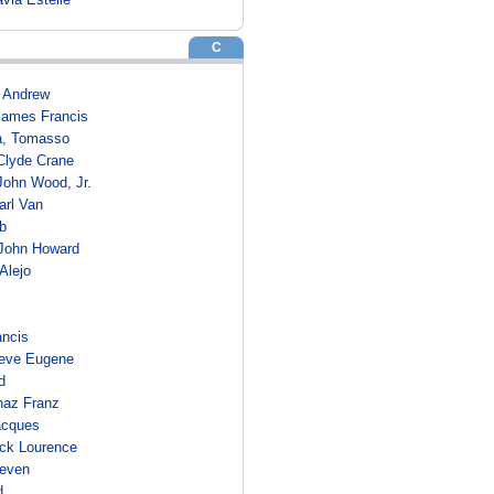
C
 Andrew
James Francis
a, Tomasso
Clyde Crane
John Wood, Jr.
rl Van
b
 John Howard
 Alejo
ancis
Cleve Eugene
d
gnaz Franz
acques
ack Lourence
teven
d