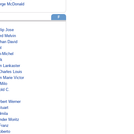
orge McDonald
F
lip Jose
rd Melvin
than David
l
n-Michel
ck
an Lankaster
Charles Louis
n Marie Victor
Milo
old C.
l
rbert Werner
tuart
dmila
nder Moritz
Franz
oberto