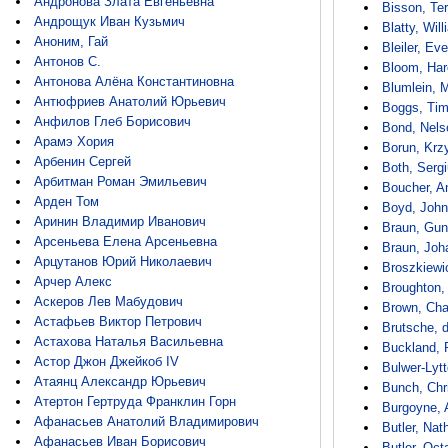
Андронова Злата Евгеньевна
Bisson, Ter
Андрощук Иван Кузьмич
Blatty, Wil
Аноним, Гай
Bleiler, Eve
Антонов С.
Bloom, Har
Антонова Алёна Константиновна
Blumlein, 
Антюфриев Анатолий Юрьевич
Boggs, Tim
Анфилов Глеб Борисович
Bond, Nels
Арамэ Хория
Borun, Krz
Арбенин Сергей
Both, Serg
Арбитман Роман Эмильевич
Boucher, A
Арден Том
Boyd, John
Аринин Владимир Иванович
Braun, Gun
Арсеньева Елена Арсеньевна
Braun, Joh
Арцутанов Юрий Николаевич
Broszkiewi
Арчер Алекс
Broughton,
Аскеров Лев Мабудович
Brown, Cha
Астафьев Виктор Петрович
Brutsche, 
Астахова Наталья Васильевна
Buckland,
Астор Джон Джейкоб IV
Bulwer-Lyt
Атаянц Александр Юрьевич
Bunch, Chr
Атертон Гертруда Франклин Горн
Burgoyne, 
Афанасьев Анатолий Владимирович
Butler, Nat
Афанасьев Иван Борисович
Butler, Oct