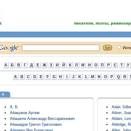
писатели, поэты, режиссер
А
Б
В
Г
Д
Е
Ж
З
И
Й
К
Л
М
Н
О
П
Р
С
Т
У
A
B
C
D
E
F
G
H
I
J
K
L
M
N
O
P
Q
R
А
А. Б.
Adair, Gilbe
Абакумов Артем
Aiken, Joa
Абашели Александр Виссарионович
Aldani, Lin
Абашидзе Григол Григолович
Aldridge, 
Абдеева Яна Борисовна
Allen, John