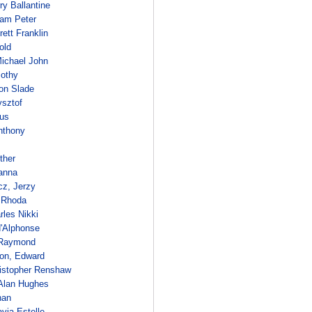
ry Ballantine
liam Peter
rett Franklin
old
Michael John
othy
on Slade
ysztof
ius
nthony
ther
anna
cz, Jerzy
 Rhoda
rles Nikki
d'Alphonse
 Raymond
ton, Edward
istopher Renshaw
Alan Hughes
han
avia Estelle