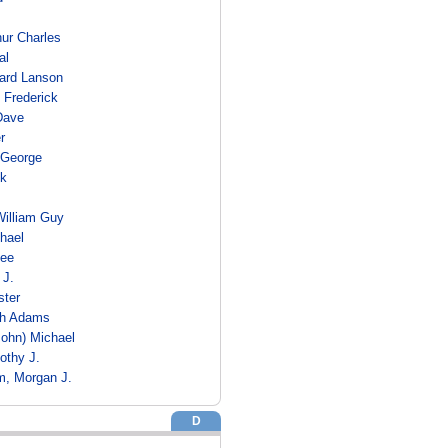
hur Charles
al
nard Lanson
 Frederick
Dave
r
 George
ck
William Guy
hael
Lee
 J.
ster
ph Adams
John) Michael
othy J.
, Morgan J.
D