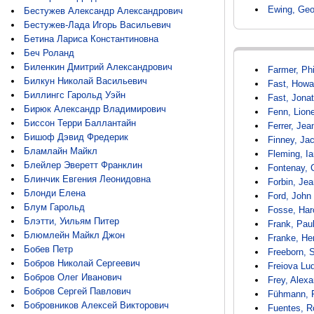
Ewing, Ge
Бестужев Александр Александрович
Бестужев-Лада Игорь Васильевич
Бетина Лариса Константиновна
Беч Роланд
Биленкин Дмитрий Александрович
Farmer, Phi
Билкун Николай Васильевич
Fast, Howa
Биллингс Гарольд Уэйн
Fast, Jona
Бирюк Александр Владимирович
Fenn, Lione
Биссон Терри Баллантайн
Ferrer, Jea
Бишоф Дэвид Фредерик
Finney, Ja
Бламлайн Майкл
Fleming, I
Блейлер Эверетт Франклин
Fontenay, 
Блинчик Евгения Леонидовна
Forbin, Jea
Блонди Елена
Ford, John 
Блум Гарольд
Fosse, Har
Блэтти, Уильям Питер
Frank, Pau
Блюмлейн Майкл Джон
Franke, He
Бобев Петр
Freeborn, S
Бобров Николай Сергеевич
Freiova Lu
Бобров Олег Иванович
Frey, Alexa
Бобров Сергей Павлович
Fühmann, 
Бобровников Алексей Викторович
Fuentes, R