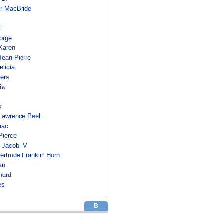
er MacBride
l
orge
Karen
Jean-Pierre
licia
iers
ia
m
x
Lawrence Peel
aac
Pierce
n Jacob IV
ertrude Franklin Horn
an
hard
es
B