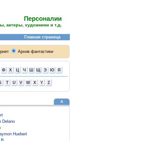
Персоналии
ы, актеры, художники и т.д.
Ф
Х
Ц
Ч
Ш
Щ
Э
Ю
Я
S
T
U
V
W
X
Y
Z
А
rt
n Delano
o
Raymon Huebert
 B.