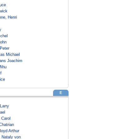
ruce
wick
ne, Henri
y
chel
John
Peter
as Michael
ans Joachim
Mihu
f
ice
E
Larry
ael
 Carol
hatrian
loyd Arthur
, Nataly von