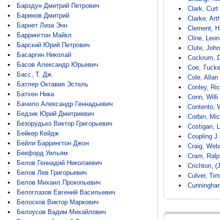
Барздун Дмитрий Петрович
Clark, Curt
Баринов Дмитрий
Clarke, Art
Барнет Лиза Энн
Clement, H
Баррингтон Майкл
Cline, Leo
Барский Юрий Петрович
Clute, John
Басаргин Николай
Cockrum, 
Басов Александр Юрьевич
Coe, Tucke
Басс, Т. Дж.
Cole, Allan
Батлер Октавия Эстель
Conley, Ri
Батхен Ника
Conn, Willi
Бачило Александр Геннадьевич
Contento, 
Бедзик Юрий Дмитриевич
Corbin, Mic
Безорудько Виктор Григорьевич
Costigan, 
Бейкер Кейдж
Coupling J.
Бейли Баррингтон Джон
Craig, Web
Бекфорд Уильям
Cram, Ral
Белов Геннадий Николаевич
Crichton, (
Белов Лев Григорьевич
Culver, Tim
Белов Михаил Прокопьевич
Cunningham
Белоглазов Евгений Васильевич
Белосков Виктор Маркович
Белоусов Вадим Михайлович