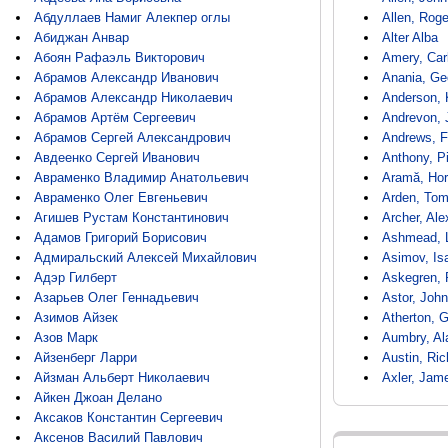
Абдуллаев Намиг Алекпер оглы
Allen, Rog
Абиджан Анвар
Alter Alba
Абоян Рафаэль Викторович
Amery, Car
Абрамов Александр Иванович
Anania, Ge
Абрамов Александр Николаевич
Anderson, 
Абрамов Артём Сергеевич
Andrevon, 
Абрамов Сергей Александрович
Andrews, Fe
Авдеенко Сергей Иванович
Anthony, P
Авраменко Владимир Анатольевич
Aramă, Hor
Авраменко Олег Евгеньевич
Arden, To
Агишев Рустам Константинович
Archer, Ale
Адамов Григорий Борисович
Ashmead, 
Адмиральский Алексей Михайлович
Asimov, Is
Адэр Гилберт
Askegren, 
Азарьев Олег Геннадьевич
Astor, Joh
Азимов Айзек
Atherton, G
Азов Марк
Aumbry, Al
Айзенберг Ларри
Austin, Ric
Айзман Альберт Николаевич
Axler, Jam
Айкен Джоан Делано
Аксаков Константин Сергеевич
Аксенов Василий Павлович