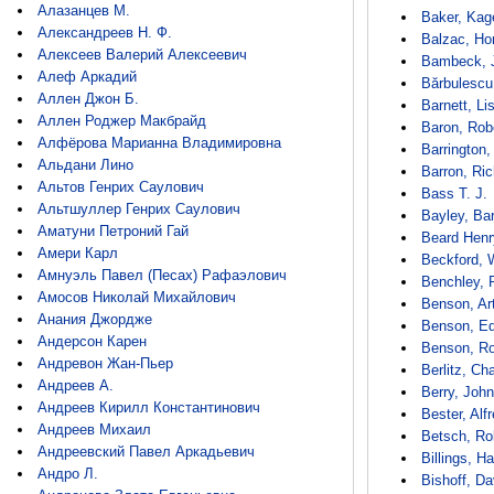
Алазанцев М.
Baker, Kag
Александреев Н. Ф.
Balzac, Ho
Алексеев Валерий Алексеевич
Bambeck, J
Алеф Аркадий
Bărbulescu
Аллен Джон Б.
Barnett, Li
Аллен Роджер Макбрайд
Baron, Rob
Алфёрова Марианна Владимировна
Barrington,
Альдани Лино
Barron, Ric
Альтов Генрих Саулович
Bass T. J.
Альтшуллер Генрих Саулович
Bayley, Bar
Аматуни Петроний Гай
Beard Henr
Амери Карл
Beckford, W
Амнуэль Павел (Песах) Рафаэлович
Benchley, 
Амосов Николай Михайлович
Benson, Art
Анания Джордже
Benson, Ed
Андерсон Карен
Benson, Ro
Андревон Жан-Пьер
Berlitz, Ch
Андреев А.
Berry, John
Андреев Кирилл Константинович
Bester, Alf
Андреев Михаил
Betsch, Ro
Андреевский Павел Аркадьевич
Billings, H
Андро Л.
Bishoff, Da