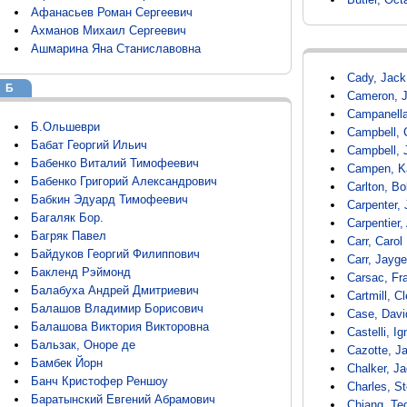
Афанасьев Роман Сергеевич
Ахманов Михаил Сергеевич
Ашмарина Яна Станиславовна
Cady, Jack
Б
Cameron, 
Campanell
Б.Ольшеври
Campbell, 
Бабат Георгий Ильич
Campbell, 
Бабенко Виталий Тимофеевич
Campen, Ka
Бабенко Григорий Александрович
Carlton, Bo
Бабкин Эдуард Тимофеевич
Carpenter,
Багаляк Бор.
Carpentier,
Багряк Павел
Carr, Carol
Байдуков Георгий Филиппович
Carr, Jayge
Бакленд Рэймонд
Carsac, Fr
Балабуха Андрей Дмитриевич
Cartmill, 
Балашов Владимир Борисович
Case, Davi
Балашова Виктория Викторовна
Castelli, I
Бальзак, Оноре де
Cazotte, J
Бамбек Йорн
Chalker, J
Банч Кристофер Реншоу
Charles, S
Баратынский Евгений Абрамович
Chiang, Te