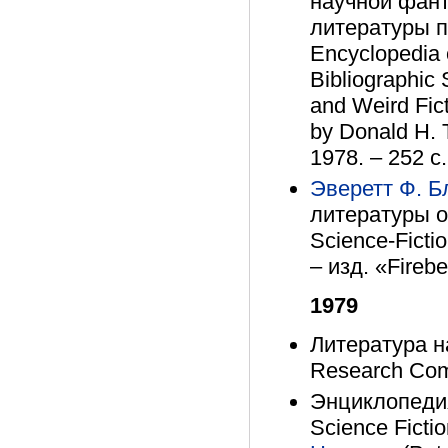
научной фант
литературы по
Encyclopedia 
Bibliographic 
and Weird Fic
by Donald H. T
1978. – 252 с
Эверетт Ф. Б
литературы о
Science-Fictio
– изд. «Firebe
1979
Литература н
Research Comp
Энциклопедия
Science Fictio