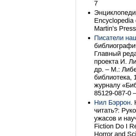
7
Энциклопедия
Encyclopedia o
Martin’s Pres
Писатели наш
библиографиче
Главный реда
проекта И. Л
др. – М.: Ли
библиотека, 
журналу «Библ
85129-087-0 –
Нил Бэррон
.
читать?: Рук
ужасов и науч
Fiction Do I 
Horror and Sci