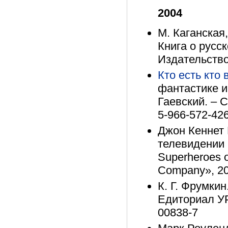
2004
М. Каганская
Книга о русск
Издательство 
Кто есть кто
фантастике и
Гаевский. – С
5-966-572-42
Джон Кеннет 
телевидении (
Superheroes o
Company», 200
К. Г. Фрумки
Едиториал УРС
00838-7