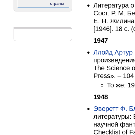
Литература о 
Сост. Р. М. Б
Е. Н. Жилина,
Реклама
[1946]. 18 с. (
1947
Ллойд Артур
произведения
The Science of
Press». – 104 
То же: 19
1948
Эверетт Ф. Б
литературы: 
научной фант
Checklist of F