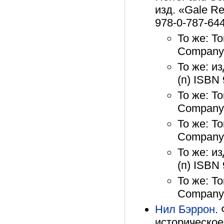
изд. «Gale Re
978-0-787-644
То же: То
Company»
То же: и
(п) ISBN
То же: То
Company»
То же: То
Company»
То же: и
(п) ISBN
То же: То
Company»
Нил Бэррон
.
историческое