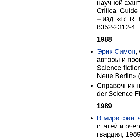
научной фант
Critical Guide
– изд. «R. R.
8352-2312-4
1988
Эрик Симон
,
авторы и прои
Science-ficti
Neue Berlin» 
Справочник н
der Science Fi
1989
В мире фант
статей и очер
гвардия, 1989.