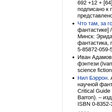
692 +12 + [64
подписано к п
представлено
Что там, за 
фантастике] /
Минск: Эридан
фантастика, п
5-85872-059-
Иван Адамови
фэнтези (Ivan 
science fictio
Нил Бэррон
.
научной фант
Critical Guide
Barron). – изд
ISBN 0-8352-