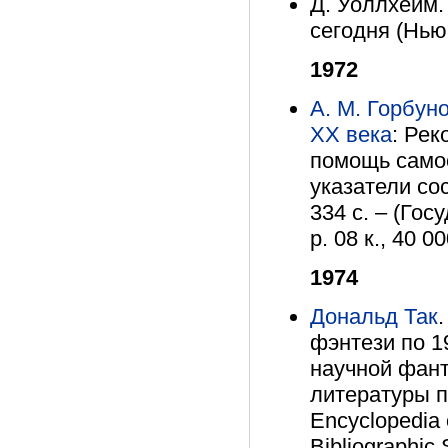
Д. Уоллхейм.
сегодня (Нью
1972
А. М. Горбун
ХХ века
: Рек
помощь само
указатели сос
334 с. – (Гос
р. 08 к., 40 0
1974
Дональд Так
фэнтези по 1
научной фант
литературы по
Encyclopedia 
Bibliographic 