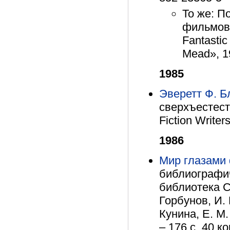
То же: П
фильмов:
Fantastic
Mead», 19
1985
Эверетт Ф. Б
сверхъестест
Fiction Writer
1986
Мир глазами
библиографич
библиотека С
Горбунов, И. 
Кунина, Е. М.
– 176 с. 40 ко