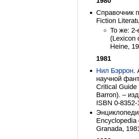
1980
Справочник п
Fiction Litera
То же: 2
(Lexicon 
Heine, 1
1981
Нил Бэррон
.
научной фант
Critical Guide
Barron). – изд
ISBN 0-8352-
Энциклопедия
Encyclopedia 
Granada, 198