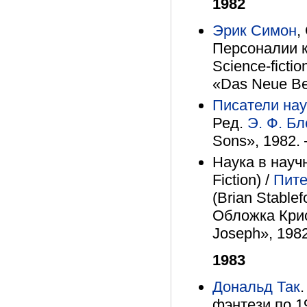
1982
Эрик Симон
,
Персоналии к 
Science-ficti
«Das Neue Ber
Писатели нау
Ред.
Э. Ф. Б
Sons», 1982. 
Наука в науч
Fiction) /
Пите
(Brian Stable
Обложка Криса
Joseph», 1982
1983
Дональд Так
фэнтези по 1