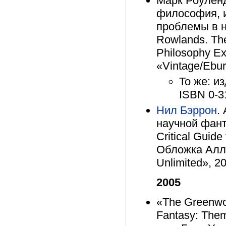
Марк Роулен
философия, 
проблемы в н
Rowlands. The
Philosophy Ex
«Vintage/Ebur
То же: из
ISBN 0-3
Нил Бэррон
.
научной фант
Critical Guide 
Обложка Аллан
Unlimited», 2
2005
«The Greenwoo
Fantasy: Them