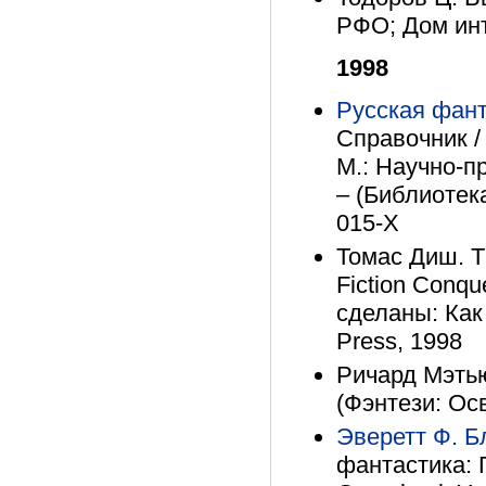
РФО; Дом инт
1998
Русская фант
Справочник 
М.: Научно-п
– (Библиотека
015-Х
Томас Диш. T
Fiction Conqu
сделаны: Как
Press, 1998
Ричард Мэтьюз
(Фэнтези: Ос
Эверетт Ф. Б
фантастика: Г