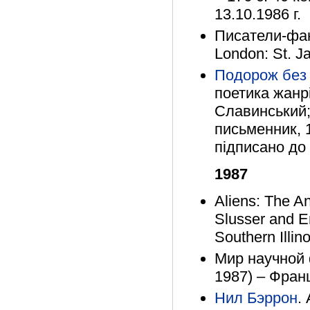
13.10.1986 г.
Писатели-фан
London: St. J
Подорож без 
поетика жанрі
Славинський; 
письменник, 1
підписано до 
1987
Aliens: The A
Slusser and Er
Southern Illin
Мир научной ф
1987) – Фран
Нил Бэррон
.