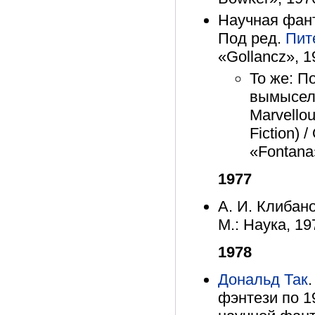
Научная фанта
Под ред.
Пит
«Gollancz», 1
То же: П
вымысел 
Marvellou
Fiction) 
«Fontana»
1977
А. И. Клибан
М.: Наука, 19
1978
Дональд Так
фэнтези по 1