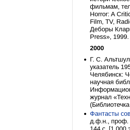
фильмам, тел
Horror: A Criti
Film, TV, Radi
Деборы Кларк 
Press», 1999.
2000
Г. С. Альтшу
указатель 195
Челябинск: Ч
научная биб
Информацион
журнал «Техно
(Библиотечка
Фантасты со
д.ф.н., проф.
144 с. [1 000