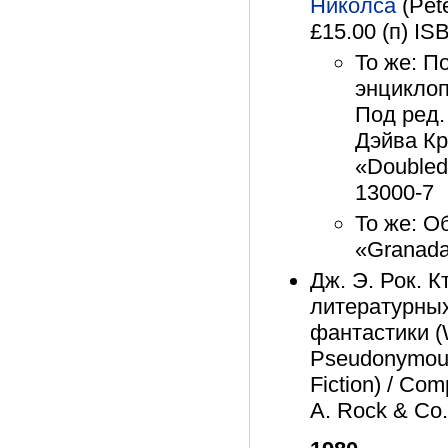
Николса
(Pete
£15.00 (п) IS
То же: П
энциклопе
Под ред
Дэйва Кр
«Doubleda
13000-7
То же: О
«Granada»
Дж. Э. Рок. 
литературных
фантастики (W
Pseudonymous 
Fiction) / Com
A. Rock & Co.