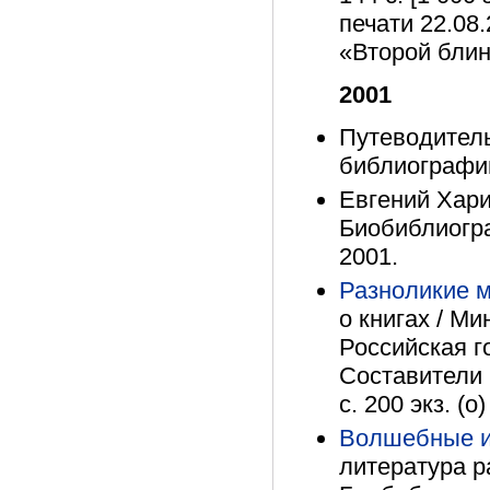
печати 22.08.
«Второй блин
2001
Путеводитель
библиографии
Евгений Хари
Биобиблиогра
2001.
Разноликие 
о книгах / М
Российская г
Составители 
с. 200 экз. (о)
Волшебные 
литература р