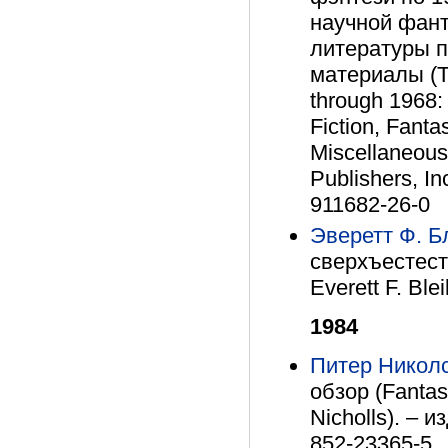
научной фант
литературы п
материалы (Th
through 1968: 
Fiction, Fanta
Miscellaneous
Publishers, In
911682-26-0
Эверетт Ф. Б
сверхъестеств
Everett F. Blei
1984
Питер Никол
обзор (Fantast
Nicholls). – и
852-23365-5