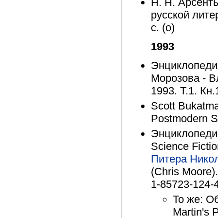
Н. Н. Арсент
русской литер
с. (о)
1993
Энциклопедия 
Морозова - В
1993. Т.1. Кн.
Scott Bukatman
Postmodern Sc
Энциклопедия
Science Ficti
Питера Нико
(Chris Moore).
1-85723-124-
То же: О
Martin's 