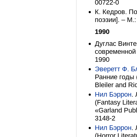
00722-0
К. Кедров. По
поэзии]. – М.
1990
Дуглас Винте
современной 
1990
Эверетт Ф. Б
Ранние годы (
Bleiler and Ri
Нил Бэррон
.
(Fantasy Liter
«Garland Publ
3148-2
Нил Бэррон
.
(Horror Litera