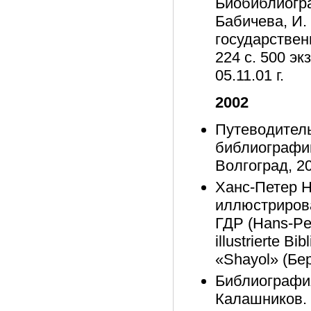
Биобиблиогра
Бабичева, И.
государствен
224 с. 500 эк
05.11.01 г.
2002
Путеводитель
библиографии 
Волгоград, 20
Ханс-Петер 
иллюстриров
ГДР (Hans-Pet
illustrierte B
«Shayol» (Бер
Библиография
Калашников. 