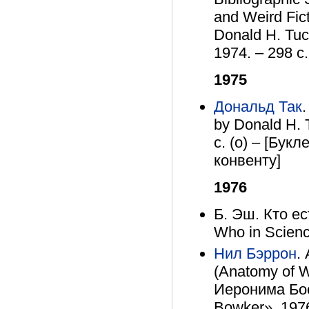
and Weird Fic
Donald H. Tuck
1974. – 298 с
1975
Дональд Так
.
by Donald H. 
с. (о) – [Бук
конвенту]
1976
Б. Эш. Кто ес
Who in Scienc
Нил Бэррон
.
(Anatomy of W
Иеронима Бос
Bowker», 1976