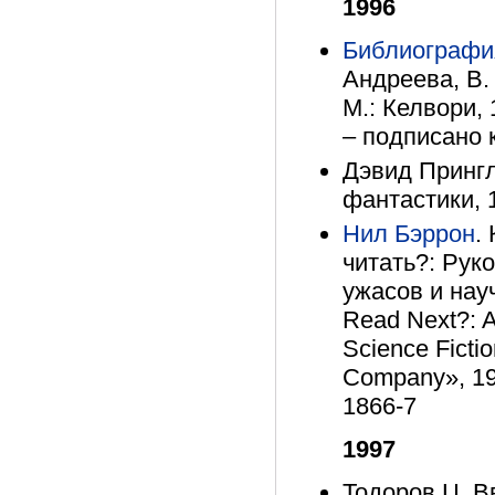
1996
Библиографи
Андреева, В.
М.: Келвори, 
– подписано к
Дэвид Прингл
фантастики, 
Нил Бэррон
.
читать?: Рук
ужасов и науч
Read Next?: A
Science Ficti
Company», 199
1866-7
1997
Тодоров Ц. В