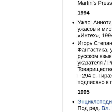
Martin’s Press
1994
Ужас: Аннот
ужасов и мист
«Интех», 1994.
Игорь Степан
Фантастика, 
русском язык
указателя / 
Товарищество
– 294 с. Тира
подписано к п
1995
Энциклопедия
Под ред.
Вл.