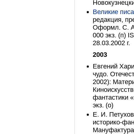
Новокузнецким
Великие писа
редакция, пр
Оформл. С. А.
000 экз. (п) 
28.03.2002 г.
2003
Евгений Хари
чудо. Отечес
2002): Матер
Киноискусств
фантастики «Е
экз. (о)
Е. И. Петухо
историко-фан
Мануфактура, 