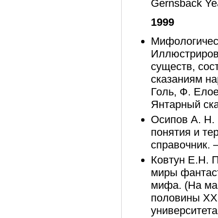
Gernsback Year
1999
Мифологическ
Иллюстриров
существ, сос
сказаниям на
Голь, Ф. Ело
Янтарный сказ
Осипов А. Н.
понятия и те
справочник. –
Ковтун Е.Н. 
миры фантаст
мифа. (На ма
половины XX 
университета,