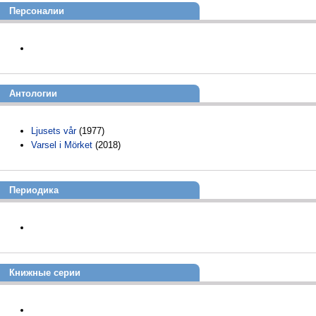
Персоналии
Антологии
Ljusets vår
(1977)
Varsel i Mörket
(2018)
Периодика
Книжные серии