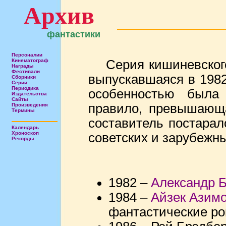
Архив
фантастики
Персоналии
Кинематограф
Серия кишиневског
Награды
Фестивали
выпускавшаяся в 1982
Сборники
Серии
Периодика
особенностью была
Издательства
Сайты
правило, превышающа
Произведения
Термины
составитель постара
Календарь
Хроноскоп
советских и зарубежн
Рекорды
1982 –
Александр 
1984 –
Айзек Азимо
фантастические р