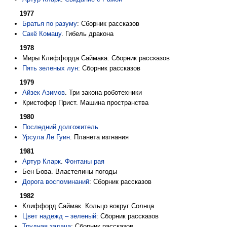
1977
Братья по разуму
: Сборник рассказов
Сакё Комацу
. Гибель дракона
1978
Миры Клиффорда Саймака: Сборник рассказов
Пять зеленых лун
: Сборник рассказов
1979
Айзек Азимов
. Три закона роботехники
Кристофер Прист. Машина пространства
1980
Последний долгожитель
Урсула Ле Гуин
. Планета изгнания
1981
Артур Кларк
.
Фонтаны рая
Бен Бова. Властелины погоды
Дорога воспоминаний
: Сборник рассказов
1982
Клиффорд Саймак. Кольцо вокруг Солнца
Цвет надежд – зеленый
: Сборник рассказов
Трудная задача
: Сборник рассказов