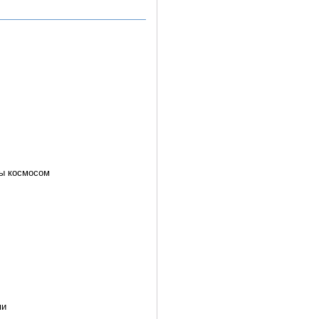
цы космосом
ми