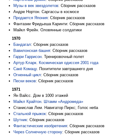
Музы в век звездолетов
: Сборник рассказов
Андре Нортон. Саргассы в космосе
Продается Япония
: Сборник рассказов
Фантазии Фридьеша Каринти: Сборник рассказов
Майкл Фрейн. Оловянные солдатики
1970
Бандагал
: Сборник рассказов
Вавилонская башня
: Сборник рассказов
Гарри Гаррисон
. Тренировочный полет
Артур Кларк
.
Космическая одиссея 2001 года
Сакё Комацу
. Похитители завтрашнего дня
Огненный цикл
: Сборник рассказов
Пески веков
: Сборник рассказов
1971
Ян Вайсс. Дом в 1000 этажей
Майкл Крайтон
.
Штамм «Андромеда»
Станислав Лем. Навигатор Пиркс; Голос неба
Стальной прыжок
: Сборник рассказов
Шутник
: Сборник рассказов
Фантастические изобретения
: Сборник рассказов
Через Солнечную сторону
: Сборник рассказов