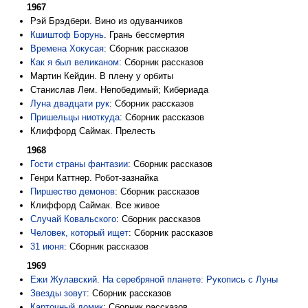
1967
Рэй Брэдбери. Вино из одуванчиков
Кшиштоф Борунь
. Грань бессмертия
Времена Хокусая
: Сборник рассказов
Как я был великаном
: Сборник рассказов
Мартин Кейдин. В плену у орбиты
Станислав Лем. Непобедимый; Кибериада
Луна двадцати рук
: Сборник рассказов
Пришельцы ниоткуда
: Сборник рассказов
Клиффорд Саймак. Прелесть
1968
Гости страны фантазии
: Сборник рассказов
Генри Каттнер. Робот-зазнайка
Пиршество демонов
: Сборник рассказов
Клиффорд Саймак. Все живое
Случай Ковальского
: Сборник рассказов
Человек, который ищет
: Сборник рассказов
31 июня
: Сборник рассказов
1969
Ежи Жулавский
.
На серебряной планете: Рукопись с Луны
Звезды зовут
: Сборник рассказов
Карточный домик
: Сборник рассказов