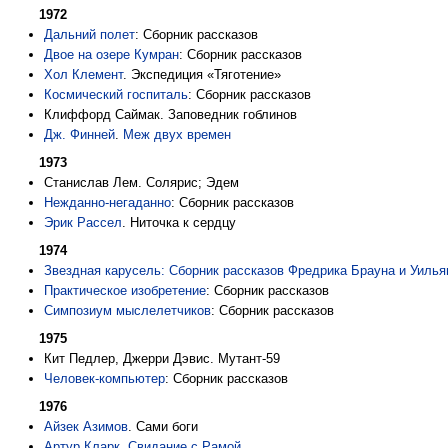
1972
Дальний полет
: Сборник рассказов
Двое на озере Кумран
: Сборник рассказов
Хол Клемент
. Экспедиция «Тяготение»
Космический госпиталь
: Сборник рассказов
Клиффорд Саймак. Заповедник гоблинов
Дж. Финней
.
Меж двух времен
1973
Станислав Лем. Солярис; Эдем
Нежданно-негаданно
: Сборник рассказов
Эрик Рассел
. Ниточка к сердцу
1974
Звездная карусель: Сборник рассказов Фредрика Брауна и Уилья
Практическое изобретение
: Сборник рассказов
Симпозиум мыслелетчиков
: Сборник рассказов
1975
Кит Педлер, Джерри Дэвис. Мутант-59
Человек-компьютер
: Сборник рассказов
1976
Айзек Азимов
. Сами боги
Артур Кларк
.
Свидание с Рамой