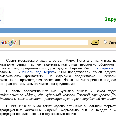
Зар
Серия московского издательства «Мир». Поначалу на книгах н
название серии, так как задумывались лишь несколько сборников
фантастики, продолжающих друг друга. Первым был «
Экспедиция
вторым – «
Туннель под миром
». Они представляли собой двухто
американской фантастики. Не случайно предисловие к первом
охватывало произведения обоих книг. Но затем было решено продол
которая растянулась на более чем тридцать лет.
В своих воспоминаниях Кир Булычев пишет: «
…Начал пере
издательства «Мир», где чудесный человек Евгений Артурович Де
длинную и, можно сказать, революционную серию зарубежной фантас
В 1981-1990 гг. было также издано пять книг в большом форма
традиционных карманных изданий. Формально они не входят в «
традиционно включают их в эту книжную серию.