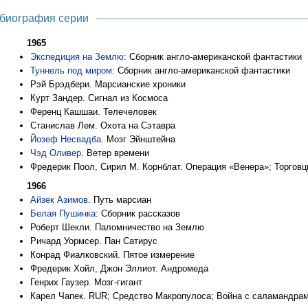
биография серии
1965
Экспедиция на Землю
: Сборник англо-американской фантастики
Туннель под миром
: Сборник англо-американской фантастики
Рэй Брэдбери. Марсианские хроники
Курт Зандер. Сигнал из Космоса
Ференц Кашшаи. Телечеловек
Станислав Лем. Охота на Сэтавра
Йозеф Несвадба
. Мозг Эйнштейна
Чэд Оливер
. Ветер времени
Фредерик Поол, Сирил М. Корнблат. Операция «Венера»; Торгов
1966
Айзек Азимов
. Путь марсиан
Белая Пушинка
: Сборник рассказов
Роберт Шекли. Паломничество на Землю
Ричард Уормсер. Пан Сатирус
Конрад Фиалковский. Пятое измерение
Фредерик Хойл, Джон Эллиот. Андромеда
Генрих Гаузер. Мозг-гигант
Карел Чапек. RUR; Средство Макропулоса; Война с саламандра