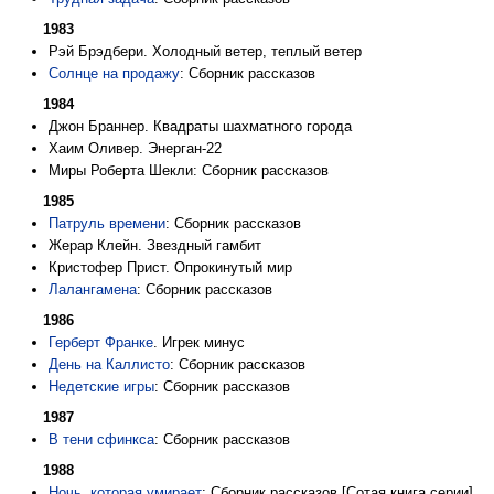
1983
Рэй Брэдбери. Холодный ветер, теплый ветер
Солнце на продажу
: Сборник рассказов
1984
Джон Браннер. Квадраты шахматного города
Хаим Оливер. Энерган-22
Миры Роберта Шекли: Сборник рассказов
1985
Патруль времени
: Сборник рассказов
Жерар Клейн. Звездный гамбит
Кристофер Прист. Опрокинутый мир
Лалангамена
: Сборник рассказов
1986
Герберт Франке
. Игрек минус
День на Каллисто
: Сборник рассказов
Недетские игры
: Сборник рассказов
1987
В тени сфинкса
: Сборник рассказов
1988
Ночь, которая умирает
: Сборник рассказов [Сотая книга серии]