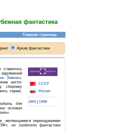
убежная фантастика
е ставилось
 зарубежной
 на Землю
»,
мник англо-
СССР
у сборнику
жить серию,
Россия
1965
|
1999
водить для
вис основал
тики
».
те, являющимися переизданиями
ЗФ», но любители фантастики