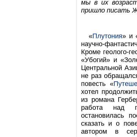
мы в их возраст
пришло писать Ж
«
Плутония
» и 
научно-фантаст
Кроме геолого-г
«Убогий» и «Зол
Центральной Ази
не раз обращался
повесть «
Путеш
хотел продолжит
из романа Гербе
работа над п
остановилась п
сказать и о пов
автором в сер