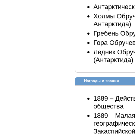
Антарктическ
Холмы Обруч
Антарктида)
Гребень Обру
Гора Обручев
Ледник Обруч
(Антарктида)
Награды и звания
1889 – Дейст
общества
1889 – Малая
географическ
Закаспийской