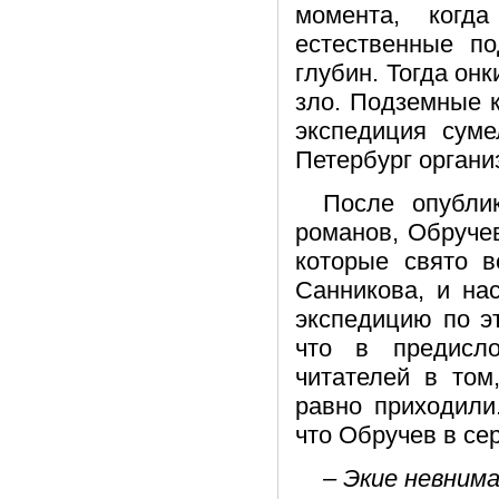
момента, когд
естественные п
глубин. Тогда он
зло. Подземные 
экспедиция суме
Петербург органи
После опубли
романов, Обручев
которые свято 
Санникова, и на
экспедицию по э
что в предисл
читателей в том
равно приходили
что Обручев в се
– Экие невнима