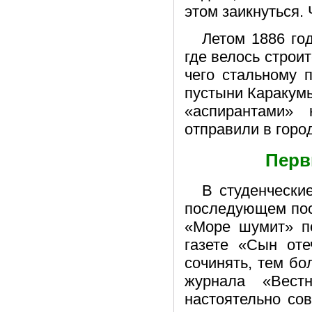
этом заикнуться.
Летом 1886 го
где велось строи
чего стальному 
пустыни Каракум
«аспирантами»
отправили в горо
Перв
В студенчески
последующем пос
«Море шумит» по
газете «Сын оте
сочинять, тем бо
журнала «Вест
настоятельно со