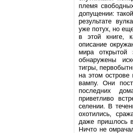
племя свободных
допущении: такой
результате вулк
уже потух, но ещ
в этой книге, 
описание окружа
мира открытой
обнаружены иск
тигры, первобытн
на этом острове
вампу. Они пос
последних до
приветливо вст
селении. В тече
охотились, сраж
даже пришлось в
Ничто не омрача