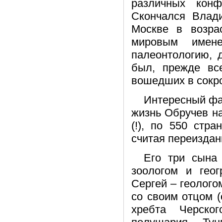
различных кон
Скончался Влад
Москве в возра
мировым имен
палеонтологию, 
был, прежде все
вошедших в сокро
Интересный фак
жизнь Обручев н
(!), по 550 стр
считая переиздан
Его три сына
зоологом и геог
Сергей – геолого
со своим отцом (
хребта Черско