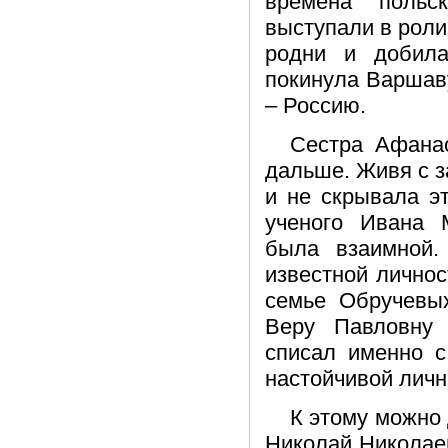
времена польс
выступали в роли
родни и добила
покинула Варшав
– Россию.
Сестра Афана
дальше. Живя с 
и не скрывала эт
ученого Ивана 
была взаимной
известной лично
семье Обручевых
Веру Павловну
списал именно с
настойчивой личн
К этому можно 
Николай Николае