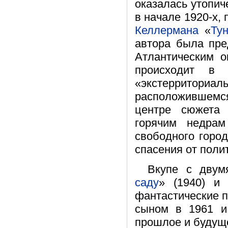
оказалась утопич
в начале 1920-х,
Келлермана
«
Ту
автора была пре
Атлантическим о
происходит в
«экстеррито
расположившемся
центре сюжета 
горячим недрам
свободного горо
спасения от поли
Вкупе с двум
саду
» (1940) и
фантастические п
сыном в 1961 и
прошлое и будущ