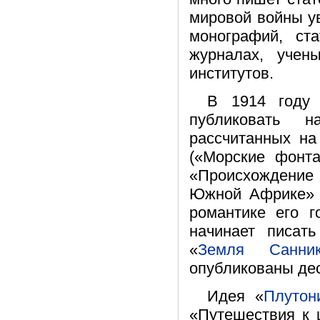
мировой войны ув
монографий, ст
журналах, учен
институтов.
В 1914 году 
публиковать н
рассчитанных на
(«Морские фонта
«Происхождение
Южной Африке» и
романтике его 
начинает писать
«
Земля Санник
опубликованы дес
Идея «
Плутон
«Путешествия к 