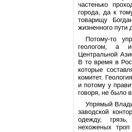
частенько прохо
города, да к то
товарищу Богда
жизненного пути 
Потому-то уп
геологом, а и
Центральной Азии
В то время в Рос
которые составл
комитет. Геологи
и потому у прав
говоря, не было 
Упрямый Влади
заводской конт
одежду, грязь
нехоженых троп