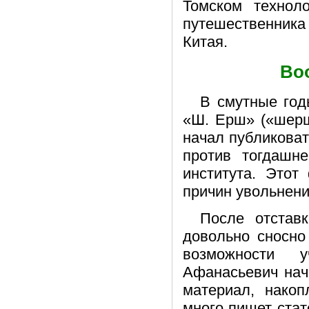
Томском техноло
путешественника
Китая.
Во
В смутные год
«Ш. Ерш» («шерш
начал публиковат
против тогдашне
института. Этот
причин увольнени
После отстав
довольно сносно
возможности у
Афанасьевич нач
материал, нако
много пишет стате