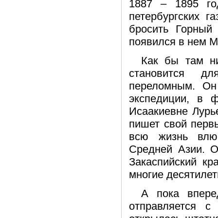
1887 – 1895 го
петербургских г
бросить Горный
появился в нем М
Как бы там ни
становится д
переломным. Он
экспедиции, в 
Исаакиевне Лурь
пишет свой первы
всю жизнь влю
Средней Азии. О
Закаспийский кр
многие десятилет
А пока впере
отправляется с