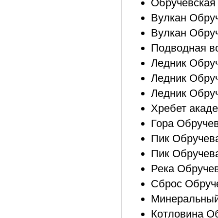
Обручевская 
Вулкан Обруч
Вулкан Обруч
Подводная в
Ледник Обру
Ледник Обру
Ледник Обруч
Хребет акад
Гора Обручев
Пик Обручева
Пик Обручева
Река Обручев
Сброс Обруче
Минеральный
Котловина О