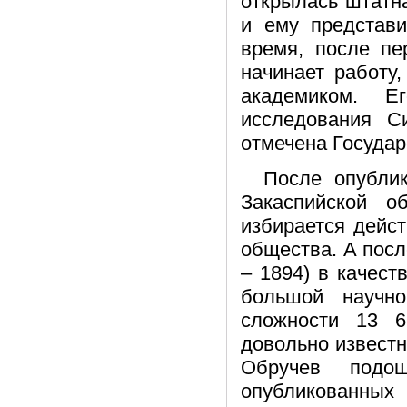
открылась штатн
и ему представи
время, после пе
начинает работу
академиком. Е
исследования С
отмечена Госуда
После опублик
Закаспийской о
избирается дейс
общества. А посл
– 1894) в качест
большой научн
сложности 13 6
довольно известн
Обручев подо
опубликованных