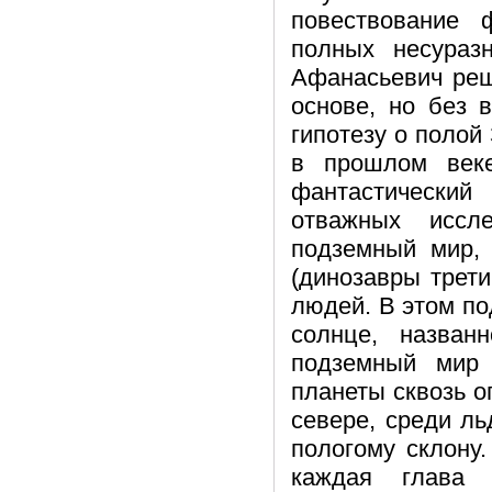
повествование 
полных несураз
Афанасьевич реш
основе, но без 
гипотезу о поло
в прошлом веке
фантастический
отважных иссл
подземный мир,
(динозавры трет
людей. В этом по
солнце, назван
подземный мир
планеты сквозь о
севере, среди ль
пологому склону
каждая глава 