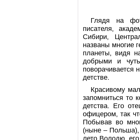
Глядя на фот
писателя, акад
Сибири, Центра
названы многие г
планеты, видя н
добрыми и чуть
поворачивается н
детстве.
Красивому мал
запомниться то к
детства. Его от
офицером, так ч
Побывав во мног
(ныне – Польша),
лето Володю, его