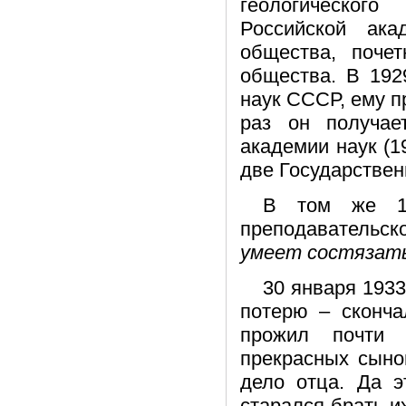
геологическог
Российской ака
общества, почет
общества. В 192
наук СССР, ему п
раз он получа
академии наук (1
две Государствен
В том же 19
преподавательск
умеет состязать
30 января 193
потерю – сконча
прожил почти 
прекрасных сыно
дело отца. Да э
старался брать и