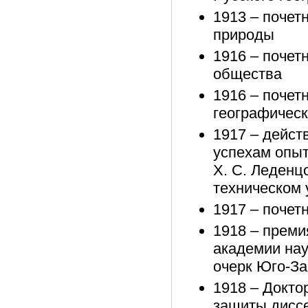
1913 – почет
природы
1916 – почет
общества
1916 – почет
географическ
1917 – дейст
успехам опыт
X. С. Леденц
техническом
1917 – почет
1918 – преми
академии нау
очерк Юго-За
1918 – Доктор
защиты диссе