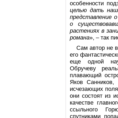
особенности под
целью дать наш
представление о
о существовав
растениях в зан
романа
», – так п
Сам автор не в
его фантастическ
еще одной нау
Обручеву реал
плавающий остро
Яков Санников, 
исчезающих поля
они состоят из и
качестве главно
ссыльного Гор
спутниками попа