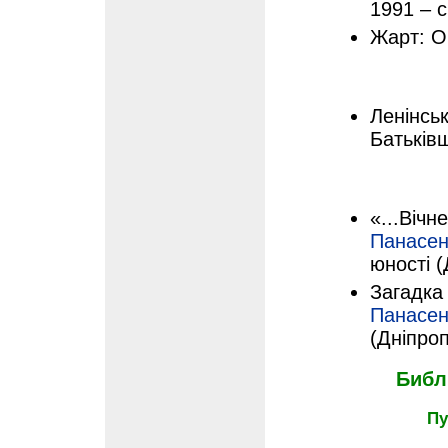
1991 – с
Жарт: О
Ленінськ
Батьківщ
«...Вічн
Панасен
юності (
Загадка
Панасен
(Дніпроп
Библ
Пу