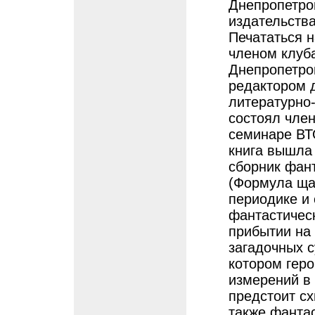
Днепропетро
издательств
Печататься н
членом клуб
Днепропетров
редактором д
литературно
состоял чле
семинаре ВТО
книга вышла 
сборник фан
(Формула щас
периодике и 
фантастическ
прибытии на 
загадочных с
котором гер
измерений в 
предстоит сх
также фантас