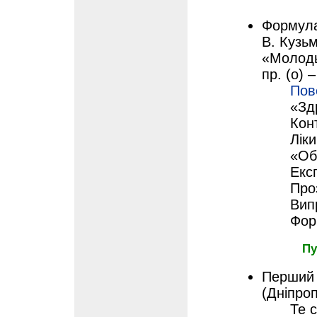
Формула
В. Кузь
«Молодь»
пр. (о) 
Пов
«Здр
Кон
Ліки
«Об
Екс
Про
Вип
Фор
Пу
Перший г
(Дніпроп
Те 