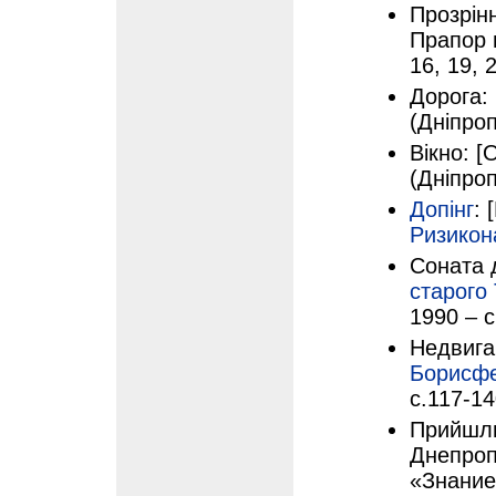
Прозрінн
Прапор ю
16, 19, 
Дорога: 
(Дніпроп
Вікно: [
(Дніпроп
Допінг
: 
Ризикон
Соната д
старого
1990 – с
Недвига
Борисф
с.117-1
Прийшли
Днепроп
«Знание