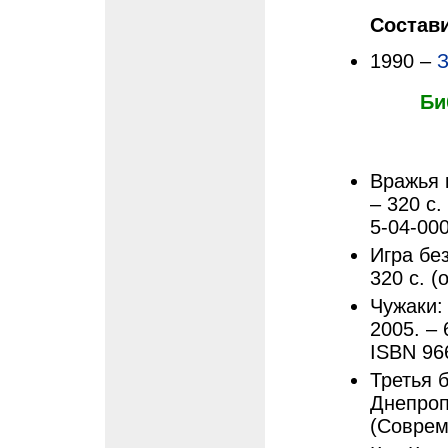
Состав
1990 –
З
Би
Вражья 
– 320 с.
5-04-00
Игра без
320 с. (
Чужаки:
2005. – 
ISBN 96
Третья 
Днепроп
(Соврем