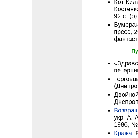
Кот Кил
Костенк
92 с. (о
Бумеран
пресс, 2
фантасти
Пу
«Здравст
вечерний
Торговц
(Днепроп
Двойной 
Днепроп
Возвра
укр. А.
1986, №
Кража
: 