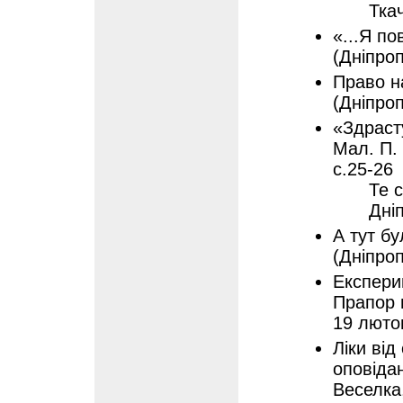
Тка
«...Я по
(Дніпроп
Право на
(Дніпроп
«Здрасту
Мал. П. 
с.25-26
Те 
Дні
А тут бу
(Дніпроп
Експерим
Прапор ю
19 люто
Ліки від
оповідан
Веселка