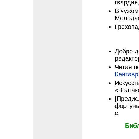
гвардия,
В чужом 
Молодая
Грехопад
Добро д
редактор
Читая по
Кентавр
Искусст
«Волгак
[Предис
фортуны
с.
Биб