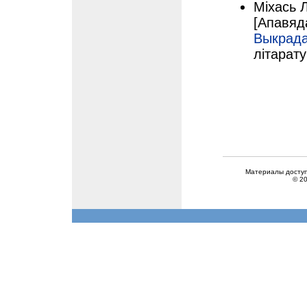
Міхась 
[Апавяд
Выкрада
літарату