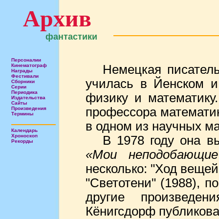
Архив
фантастики
Персоналии
Кинематограф
Немецкая писатель
Награды
Фестивали
училась в Йенском и
Сборники
Серии
Периодика
физику и математику
Издательства
Сайты
профессора математик
Произведения
Термины
в одном из научных м
Календарь
Хроноскоп
В 1978 году она в
Рекорды
«Мои неподобающи
несколько: "Ход вещей
"Светотени" (1988), п
другие произведен
Кёнигсдорф публиковал