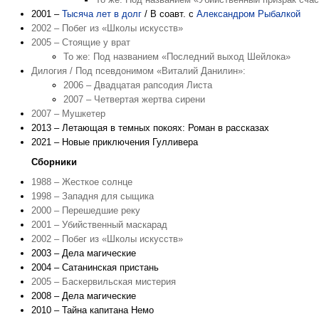
2001 –
Тысяча лет в долг
/ В соавт. с
Александром Рыбалкой
2002 – Побег из «Школы искусств»
2005 – Стоящие у врат
То же: Под названием «Последний выход Шейлока»
Дилогия / Под псевдонимом «Виталий Данилин»:
2006 – Двадцатая рапсодия Листа
2007 – Четвертая жертва сирени
2007 – Мушкетер
2013 – Летающая в темных покоях: Роман в рассказах
2021 – Новые приключения Гулливера
Сборники
1988 – Жесткое солнце
1998 – Западня для сыщика
2000 – Перешедшие реку
2001 – Убийственный маскарад
2002 – Побег из «Школы искусств»
2003 – Дела магические
2004 – Сатанинская пристань
2005 – Баскервильская мистерия
2008 – Дела магические
2010 – Тайна капитана Немо