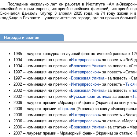
Последние несколько лет он работал в Институте «Ам а-Зикарон»
семейной истории евреев, историей еврейских фамилий, историей евр
Скончался Даниэль Клугер 3 апреля 2025 года на 74 году жизни и 
кладбище в Реховоте – университетском городе, где он прожил большой 
Награды и звания
1985 – лауреат конкурса на лучший фантастический рассказ к 12
1994 – номинация на премию «
Интерпресскон
» за повесть «Лебе
1994 – номинация на премию «
Бронзовая Улитка
» за повесть «Ле
1997 – номинация на премию «
Интерпресскон
» за повесть «Сатан
1997 – номинация на премию «
Бронзовая Улитка
» за повесть «Са
2002 – номинация на премию «
Интерпресскон
» за повесть «
Тысяч
2002 – номинация на премию «
Бронзовая Улитка
» за повесть «
Тыс
2002 – номинация на премию «
Русская фантастика
» за роман «
Ты
2006 – лауреат премии «Мраморный фавн» (Украина) за книгу «Б
2006 – лауреат премии «
Портал
» (Украина) за книгу «Баскервиль
2006 – номинация на премию «
Интерпресскон
» за повесть «Баск
2006 – номинация на премию «
Интерпресскон
» за статью «Марс:
2006 – номинация на премию «
Бронзовая Улитка
» за статью «Мар
2007 – лауреат премии «Мраморный фавн» (Украина) за статью «