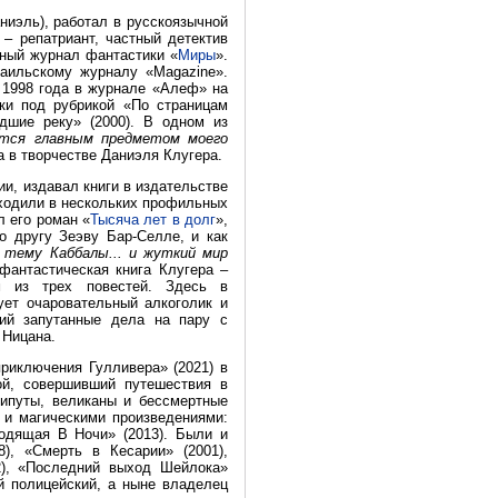
ниэль), работал в русскоязычной
 – репатриант, частный детектив
чный журнал фантастики «
Миры
».
аильскому журналу «Magazine».
 1998 года в журнале «Алеф» на
ки под рубрикой «По страницам
дшие реку» (2000). В одном из
ется главным предметом моего
а в творчестве Даниэля Клугера.
ии, издавал книги в издательстве
ыходили в нескольких профильных
л его роман «
Тысяча лет в долг
»,
о другу Зеэву Бар-Селле, и как
 тему Каббалы... и жуткий мир
фантастическая книга Клугера –
м из трех повестей. Здесь в
ует очаровательный алкоголик и
щий запутанные дела на пару с
 Ницана.
риключения Гулливера» (2021) в
ой, совершивший путешествия в
липуты, великаны и бессмертные
и и магическими произведениями:
одящая В Ночи» (2013). Были и
), «Смерть в Кесарии» (2001),
2), «Последний выход Шейлока»
й полицейский, а ныне владелец