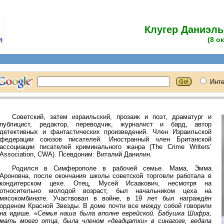
Клугер Даниэль
(8 о
Советский, затем израильский, прозаик и поэт, драматург и
публицист, редактор, переводчик, журналист и бард, автор
детективных и фантастических произведений. Член Израильской
федерации союзов писателей. Иностранный член Британской
ассоциации писателей криминального жанра (The Crime Writers’
Association, CWA). Псевдоним: Виталий Данилин.
Родился в Симферополе в рабочей семье. Мама, Эмма
Ароновна, после окончания школы советской торговли работала в
кондитерском цехе. Отец, Мусей Исаакович, несмотря на
относительно молодой возраст, был начальником цеха на
мясокомбинате. Участвовал в войне, в 19 лет был награждён
орденом Красной Звезды. В доме почти все между собой говорили
на идише. «
Семья наша была вполне еврейской. Бабушка Шифра,
мать моего отца, была членом «двадцатки» в синагоге, ведала