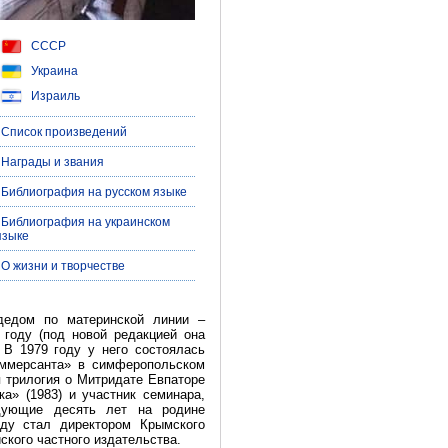
СССР
Украина
Израиль
| Список произведений
| Награды и звания
| Библиография на русском языке
| Библиография на украинском
языке
| О жизни и творчестве
дедом по материнской линии –
 году (под новой редакцией она
 В 1979 году у него состоялась
коммерсанта» в симферопольском
я трилогия о Митридате Евпаторе
а» (1983) и участник семинара,
дующие десять лет на родине
оду стал директором Крымского
ского частного издательства.