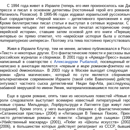
С 1994 года живет в Израиле (теперь его имя произносилось как Да
прессе и писал в основном детективы (постоянный герой его романов
Натаниэль Розовски). В 1995-96 годах издавал израильский русскоязы
Был соредактором «Черной маски» – детективного приложения к изр
Кроме беллетристики писал статьи и выступал в сетевых журналах. С
протяжении четырех лет еженедельно он печатал исторические очер
еврейской истории», ставшие затем основой для его книги «Переше
интервью он прямо отметил, что «
еврейская история была и оста
литературного интереса
». Поэтому эта тема постоянно присутствовал
Живя в Израиле Клугер, тем не менее, активно публиковался в Росс
«Текст» и некоторых других. Его фантастические повести и рассказы в
российских журналах и сборниках. В 2001 году в «Армаде-Пресс» выше
написанный в соавторстве с
Александром Рыбалкой
, посвященный ег
написано в аннотации является «
первым в мире романом-фэнтези на
еврейской демонологии
». В 2003 году в Москве выходит следующая 
роман «Дела магические», который по сути является сборнико
альтернативном современном Израиле (такой себе Вавилонии) действ
энтузиаст частного сыска детектив-маг Ницан бар-Аба, расследую
забавной зверушкой по имени Умник, материализовавшимся после запоя
Еще в одном романе, опять таки из нескольких повестей «Новые п
роли следователя выступает всемирно известный литературный гер
новые страны: Мильдендо, Лорбрульгруде и Лаггнегге (где живут ли
создания). Кроме этого, у него выходили сборники с фантастическим
«Сатанинская пристань» (2004) и «Летающая В Темных Покоях, Прих
чисто детективные романы и повести: «Западня для сыщика» (1998
«Убийственный маскарад» (2001), «Побег из «Школы искусств» (200
(2006), в большинстве которых действует репатриант из СССР, бывши