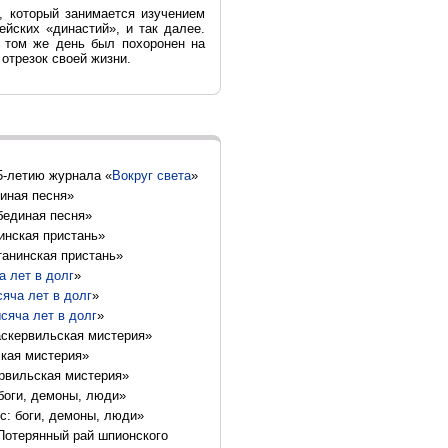
, который занимается изучением
ейских «династий», и так далее.
в том же день был похоронен на
отрезок своей жизни.
5-летию журнала «
Вокруг света
»
диная песня»
бединая песня»
инская пристань»
танинская пристань»
а лет в долг
»
яча лет в долг
»
сяча лет в долг
»
аскервильская мистерия»
ская мистерия»
ервильская мистерия»
 боги, демоны, люди»
с: боги, демоны, люди»
Потерянный рай шпионского