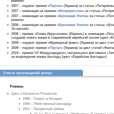
романа»
2007 – лауреат премии «
Портал
» (Украина) за статью «Потерянн
2007 – номинация на премию «
Интерпресскон
» за статью «Потер
2007 – номинация на премию «
Бронзовая Улитка
» за статью «Пот
романа»
2008 – номинация на премию «
Бронзовая Улитка
» за статью «Шт
Эсторский»
2008 – премия «Олива Иерусалима» (Израиль) в номинации «Поэз
создание нового жанра в современной еврейской поэзии (цикл «
2009 – лауреат премии «Мраморный фавн» (Украина) за цикл ста
2009 – лауреат премии «
Портал
» (Украина) за цикл статей «Фант
2019 – премия VII Международного театрального фестиваля «Terra
за возрождение жанра баллады (цикл «Еврейские баллады»)
Список произведений автора
Романы
Цикл о Натаниэле Розовском
1998 – Смерть в Кесарии
1999 – Убийственный маскарад
2001 – Призрачный убийца
То же: Под названием «Убийственный призрак сча