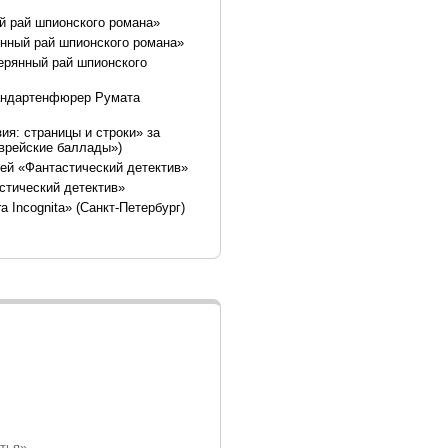
ый рай шпионского романа»
янный рай шпионского романа»
ерянный рай шпионского
андартенфюрер Румата
ия: страницы и строки» за
Еврейские баллады»)
тей «Фантастический детектив»
астический детектив»
 Incognita» (Санкт-Петербург)
стья»