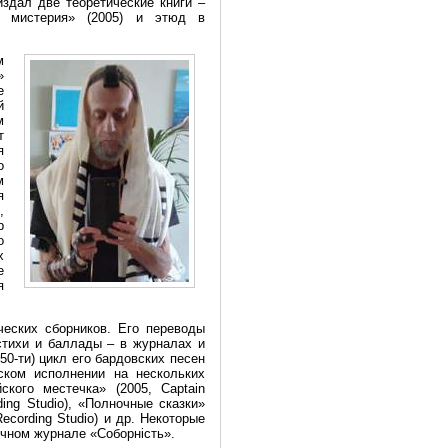
издал две теоретические книги –
я мистерия» (2005) и этюд в
м
»
е
й
м
т
я
о
м
я
,
р
о
х
е
я
ческих сборников. Его переводы
стихи и баллады – в журналах и
0-ти) цикл его бардовских песен
ском исполнении на нескольких
ского местечка» (2005, Captain
ding Studio), «Полночные сказки»
Recording Studio) и др. Некоторые
ычном журнале «Соборність».