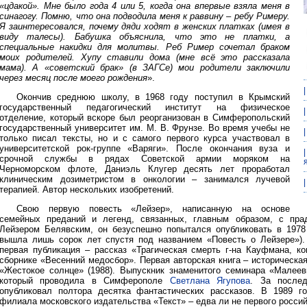
«цдакой». Мне было года 4 или 5, когда она впервые взяла меня в
синагогу. Помню, что она подводила меня к раввину – ребу Римеру.
Я заинтересовался, почему дяди ходят в женских платках (имея в
виду талесы). Бабушка объяснила, что это не платки, а
специальные накидки для молитвы. Реб Ример сочетал браком
моих родителей. Хупу ставили дома (мне всё это рассказала
мама). А «советский брак» (в ЗАГСе) мои родители заключили
через месяц после моего рождения
».
Окончив среднюю школу, в 1968 году поступил в Крымский
государственный педагогический институт на физическое
отделение, который вскоре был реорганизован в Симферопольский
государственный университет им. М. В. Фрунзе. Во время учебы не
только писал тексты, но и с самого первого курса участвовал в
университетской рок-группе «Варяги». После окончания вуза и
срочной службы в рядах Советской армии моряком на
Черноморском флоте, Даниэль Клугер десять лет проработал
клиническим дозиметристом в онкологии – занимался лучевой
терапией. Автор нескольких изобретений.
Свою первую повесть «Лейзер», написанную на основе
семейных преданий и легенд, связанных, главным образом, с пра
Лейзером Белявским, он безуспешно попытался опубликовать в 1978
вышла лишь сорок лет спустя под названием «Повесть о Лейзере»).
первая публикация – рассказ «Трагическая смерть г-на Кауфмана, 
сборнике «Весенний медосбор». Первая авторская книга – историческа
«Жестокое солнце» (1988). Выпускник знаменитого семинара «Малеевк
который проводила в Симферополе
Светлана Ягупова
. За после
опубликовал полтора десятка фантастических рассказов. В 1989 г
филиала московского издательства «Текст» – едва ли не первого россий