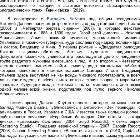
частного сыскного агентства Натаниэль Розовски. Кроме того Клугер 
исследование по истории и эстетике детектива «Баскервильска
биографических тонах «Гении сыска» (2019).
В соавторстве с
Виталием Бабенко
под общим псевдонимо
Виталий Данилин написал ретро-детективы «Двадцатая рапсодия Листа
(2006) и «Четвертая жертва сирени» (2007), в которых действи
разворачивается в 1888 и 1890 годах. Герой этой дилогии – Никола
Афанасьевич Ильин, пожилой мужчина, управляющий имение
Ульяновых в Казанской губернии, куда сосланы под надзор полиции бра
и сестра, Владимир и Анна. В первом романе – «Двадцатая рапсоди
Листа» сыщиком-любителем, бывшим студентом юридическог
факультета Казанского университета расследуется дело о найденно
трупе раздетого мужчины вмерзшего в лед. А во втором – «Четверта
жертва сирени» пытается найти причину ряда загадочных убийств
которые происходят в книжных магазинах Самары. И хотя Владими
Ульянов здесь выступает не как вождь мирового пролетариата, а всег
лишь как студент, в обеих книгах авторы ставят вопрос о моральны
качествах будущего вождя, который счастье миллионов ставит выш
одной человеческой жизни, подставляя под пулю верного Никола
Афанасьевича.
Помимо прозы, Даниэль Клугер является автором четырех поэти
баллад Франсуа Вийона публиковались в антологии «Век перевода», 
альманахах в России, Израиле и США. Известен также большой (более 5
собственного сочинения «Еврейские баллады». Они вышли в автор
дисках: «Еврейские баллады» (2004, Solyd Records), «Готика еврей
Recording Studio), «Предания еврейской старины» (2007, Captain Recor
(2008, Captain Recording Studio), «Вернется ли ветер…» (2010, Captain 
баллады, на украинском языке, опубликованы в израильском украинояз