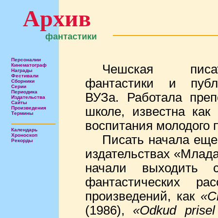
Архив
фантастики
Персоналии
Кинематограф
Чешская писа
Награды
Фестивали
фантастики и публи
Сборники
Серии
Периодика
ВУЗа. Работала преп
Издательства
Сайты
школе, известна как
Произведения
Термины
воспитания молодого 
Календарь
Хроноскоп
Писать начала еще с
Рекорды
издательствах «Млада
начали выходить с
фантастических рас
произведений, как
«C
(1986),
«Odkud prisel 