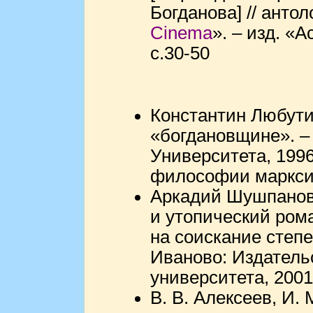
Богданова] // антол
Cinema
». – изд. «A
с.30-50
Константин Любути
«богдановщине». –
Университета, 1996
философии марксизм
Аркадий Шушпанов.
и утопический ром
на соискание степе
Иваново: Издатель
университета, 2001. 
В. В. Алексеев, И.