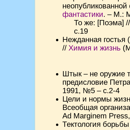
неопубликованной 
фантастики
. – М.:
То же: [Поэма] /
с.19
Нежданная гостья (
//
Химия и жизнь
(М
Штык – не оружие т
предисловие Петра
1991, №5 – с.2-4
Цели и нормы жизн
Всеобщая организа
Ad Marginem Press,
Тектология борьбы