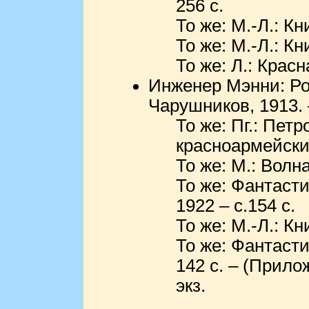
256 с.
То же: М.-Л.: Кни
То же: М.-Л.: Кни
То же: Л.: Красн
Инженер Мэнни: Ром
Чарушников, 1913. 
То же: Пг.: Пет
красноармейских
То же: М.: Волна
То же: Фантасти
1922 – с.154 с.
То же: М.-Л.: Кни
То же: Фантасти
142 с. – (Прило
экз.