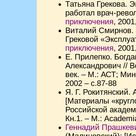
Татьяна Грекова. Э
работал врач-рево
приключения
, 2001
Виталий Смирнов. О
Грековой «Эксплуат
приключения
, 2001
Е. Прилепко. Богд
Александрович // 
век. – М.: АСТ; Ми
2002 – с.87-88
Я. Г. Рокитянский.
[Материалы «кругл
Российской академи
Кн.1. – М.: Academi
Геннадий Прашкев
(Малиновский): [И