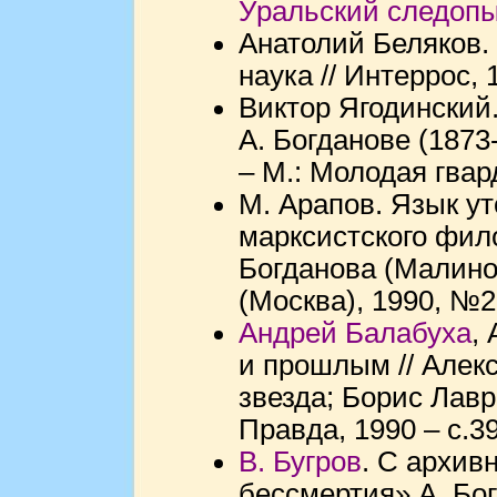
Уральский следоп
Анатолий Беляков. 
наука // Интеррос, 
Виктор Ягодинский
А. Богданове (1873-
– М.: Молодая гвар
М. Арапов. Язык ут
марксистского фил
Богданова (Малиновс
(Москва), 1990, №2
Андрей Балабуха
,
и прошлым // Алек
звезда; Борис Лавр
Правда, 1990 – с.3
В. Бугров
. С архив
бессмертия» А. Бог