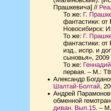
Прашкевича] //
Реа
То же:
Г. Прашк
фантастики: от 
Новосибирск: Из
То же:
Г. Прашк
фантастики: от 
изд., испр. и д
сыновья», 2009 
То же:
Геннади
первая. – М.: T
Александр Богданов
Шалтай-Болтай
, 2
Андрей Парамонов.
обменной гемотран
диван. Вып.15
. – М