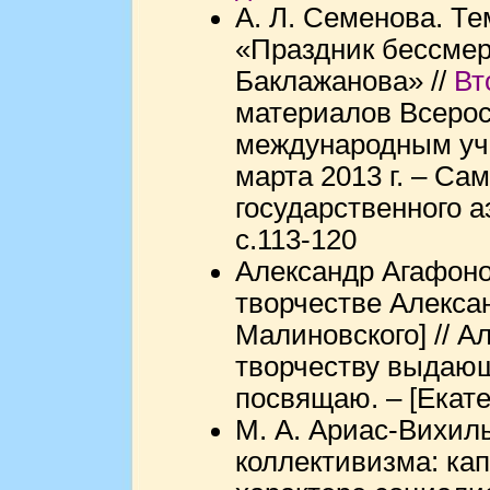
А. Л. Семенова. Те
«Праздник бессмер
Баклажанова» //
Вт
материалов Всерос
международным уч
марта 2013 г. – Са
государственного а
с.113-120
Александр Агафоно
творчестве Алекса
Малиновского] // А
творчеству выдающ
посвящаю. – [Екате
М. А. Ариас-Вихил
коллективизма: ка