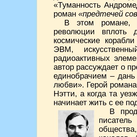
«Туманность Андромед
роман
«предтечей со
В этом романе, 
революции вплоть 
космические корабли
ЭВМ, искусственн
радиоактивных элеме
автор рассуждает о п
единобрачием – дань
любви». Герой романа
Нэтти, а когда та уез
начинает жить с ее по
В про
писатель
общества