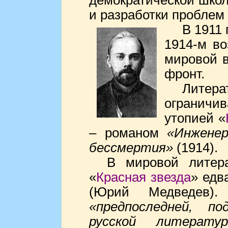
демократической школ
и разработки проблем 
В 1911 
1914-м в
мировой в
фронт.
Литер
ограничи
утопией «
– романом
«Инжене
бессмертия»
(1914).
В мировой литера
«
Красная звезда
» едв
(Юрий Медведев).
«предпоследней, п
русской литератур