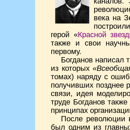
каналов.
революци
века на З
построил
герой «
Красной звез
также и свои научны
первому.
Богданов написал т
из которых
«Всеобщая
томах) наряду с оши
получивших позднее р
связи, идея моделиро
труде Богданов также
принципах организации
После революции в
был одним из главных