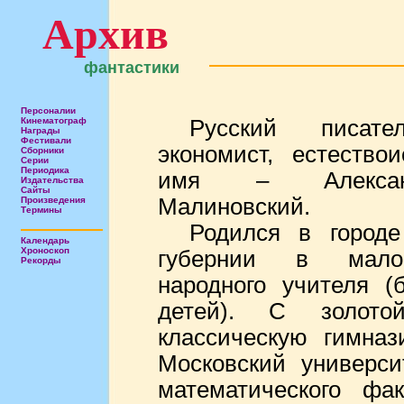
Архив
фантастики
Персоналии
Кинематограф
Русский писател
Награды
Фестивали
экономист, естество
Сборники
Серии
Периодика
имя – Александ
Издательства
Сайты
Малиновский.
Произведения
Термины
Родился в городе
Календарь
Хроноскоп
губернии в малоо
Рекорды
народного учителя 
детей). С золото
классическую гимназ
Московский универси
математического фа