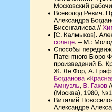
Московский рабочий
Всеволод Ревич. П
Александра Богдан
Бисенгалиева //
Хи
[С. Калмыков]. Але
солнце
. – М.: Моло
Способы передвиже
Патентного Бюро Ф
произведений Б. Кр
Ж. Ле Фор, А. Граф
Богданова
«
Красна
Амнуэль
,
В. Гаков
/
(Москва), 1980, №1
Виталий Новоселов
Александре Алекса