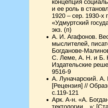
концепция социаль
и ее роль в стано
1920 – сер. 1930-х
«Удмуртский госуда
экз. (п)
А. И. Агафонов. В
мыслителей, писат
Богданове-Малиновс
С. Леме, А. Н. и Б.
Издательские решен
9516-9
А. Луначарский. А.
[Рецензия] // Обра
с.119-121
Арк. А-н. «А. Богд
тектологии…»: [Ста