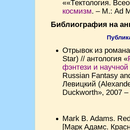
««Тектология. Всео
космизм
. – М.: Ad 
Библиография на ан
Публик
Отрывок из романа
Star) // антология «
фэнтези и научной
Russian Fantasy and
Левицкий (Alexander
Duckworth», 2007 –
Mark B. Adams. Red 
[Марк Адамс. Красн