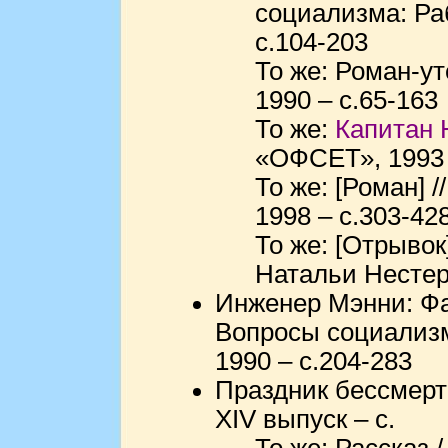
социализма: Раб
с.104-203
То же: Роман-ут
1990 – с.65-163
То же:
Капитан 
«ОФСЕТ», 1993 
То же: [Роман] /
1998 – с.303-42
То же: [Отрывок]
Натальи Нестеро
Инженер Мэнни: Фан
Вопросы социализма
1990 – с.204-283
Праздник бессмерти
XIV выпуск – с.