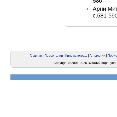
580
Арни Мит
с.581-59