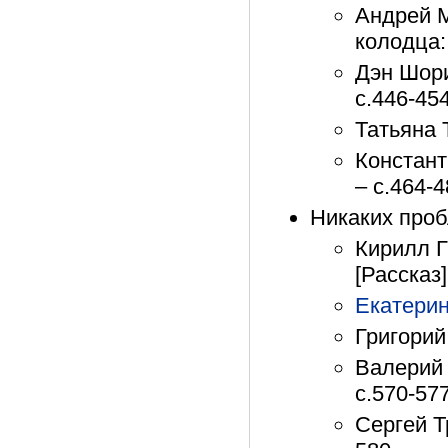
Андрей М
колодца: 
Дэн Шори
с.446-45
Татьяна 
Констант
– с.464-
Никаких про
Кирилл Г
[Рассказ]
Екатерин
Григорий
Валерий 
с.570-57
Сергей Т