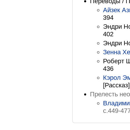
Переводы / 
Айзек А
394
Эндри Но
402
Эндри Но
Зенна Х
Роберт Ш
436
Кэрол Э
[Рассказ]
Прелесть нео
Владими
с.449-47