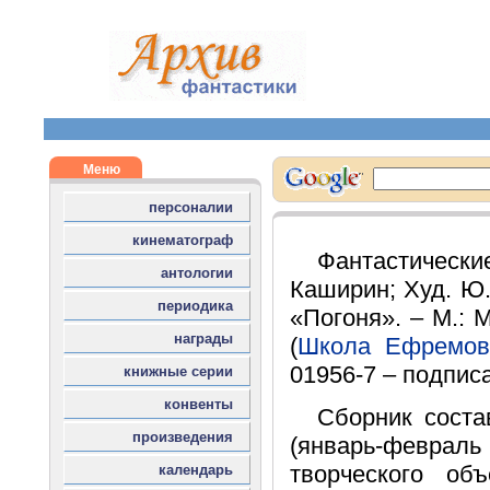
Фантастические
Каширин; Худ. Ю.
«Погоня». – М.: М
(
Школа Ефремов
01956-7 – подписа
Сборник соста
(январь-февраль
творческого об