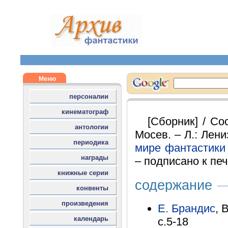
[Сборник] / Со
Мосев. – Л.: Лениз
мире фантастики
– подписано к печ
содержание
Е. Брандис
, 
с.5-18