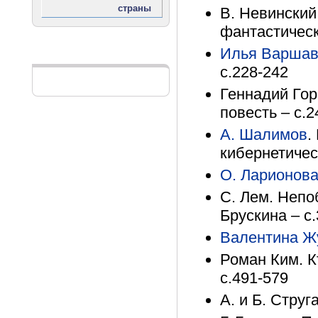
В. Невинский
фантастическ
Илья Варшав
Реклама
с.228-242
Геннадий Гор
повесть – с.2
А. Шалимов
.
кибернетичес
О. Ларионов
С. Лем. Непо
Брускина – с
Валентина Ж
Роман Ким. К
с.491-579
А. и Б. Струг