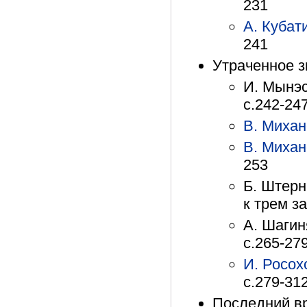
231
А. Кубат
241
Утраченное з
И. Мынэс
с.242-24
В. Михан
В. Михан
253
Б. Штерн
к трем з
А. Шагин
с.265-27
И. Росох
с.279-31
Последний в