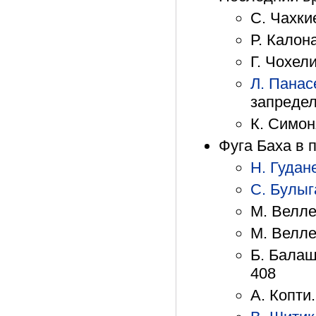
С. Чахкие
Р. Калон
Г. Чохел
Л. Панас
запредел
К. Симон
Фуга Баха в 
Н. Гудан
С. Булыг
М. Велле
М. Веллер
Б. Балаш
408
А. Копти.