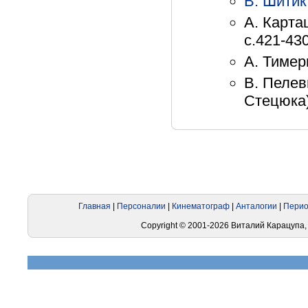
В. Шитик
А. Карта
с.421-43
А. Тимер
В. Пелев
Стецюка)