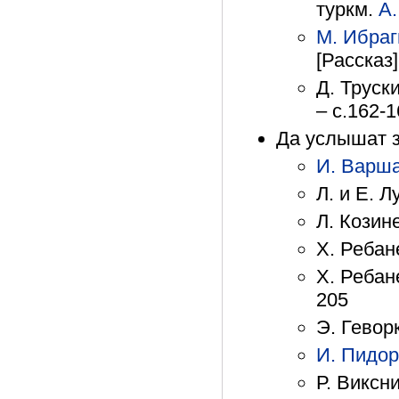
туркм.
А.
М. Ибра
[Рассказ]
Д. Труск
– с.162-
Да услышат 
И. Варш
Л. и Е. 
Л. Козине
Х. Ребан
Х. Ребан
205
Э. Гевор
И. Пидор
Р. Виксн