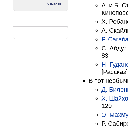
А. и Б. 
Кинопове
Х. Ребане
Реклама
А. Скайл
Р. Сагаб
С. Абдул
83
Н. Гудан
[Рассказ]
В тот необыч
Д. Билен
Х. Шайх
120
Э. Махм
Р. Сабиро