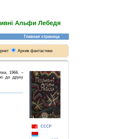
ивні Альфи Лебедя
лка, 1966. –
но до друку
СССР