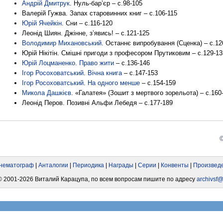
Андрій Дмитрук
. Нуль-бар’єр – с.98-105
Валерій Гужва. Запах старовинних книг – с.106-115
Юрій Ячейкін
. Сни – с.116-120
Леонід Шиян. Джінне, з’явись! – с.121-125
Володимир Михановський
. Останнє випробування (Сценка) – с.12
Юрій Нікітін. Смішні пригоди з професором Прутиковим – с.129-13
Юрій Лоцманенко
.
Право жити
– с.136-146
Ігор Росоховатський
.
Вічна книга
– с.147-153
Ігор Росоховатський
.
На одного менше
– с.154-159
Микола Дашкієв
. «Галатея» (Зошит з мертвого зорельота) – с.160
Леонід Перов. Позивні Альфи Лебедя – с.177-189