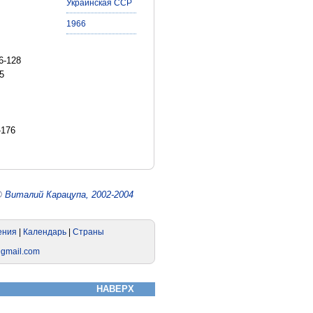
Украинская ССР
1966
6-128
5
-176
©
Виталий Карацупа, 2002-2004
НАВЕРХ