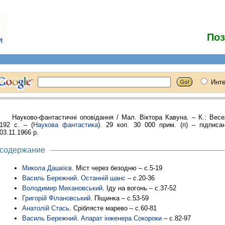
Поз
Науково-фантастичні оповідання / Мал. Віктора Кавуна. – К.: Весе
192 с. – (
Наукова фантастика
). 29 коп. 30 000 прим. (п) – підписа
03.11.1966 р.
содержание
Микола Дашкієв
. Міст через безодню – с.5-19
Василь Бережний
.
Останній шанс
– с.20-36
Володимир Михановський
. Іду на вогонь – с.37-52
Григорій Філановський
. Піщинка – с.53-59
Анатолій Стась
. Сріблясте марево – с.60-81
Василь Бережний
.
Апарат інженера Сокороки
– с.82-97