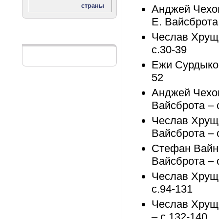
Анджей Чехов
Е. Вайсброта 
Чеслав Хруще
Реклама
с.30-39
Ежи Сурдыков
52
Анджей Чехов
Вайсброта – 
Чеслав Хруще
Вайсброта – 
Стефан Вайнф
Вайсброта – 
Чеслав Хруще
с.94-131
Чеслав Хруще
– с.132-140