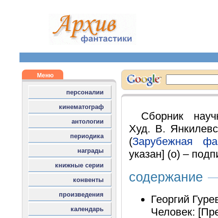
Сборник науч
Худ. В. Янкилевс
(
Зарубежная фан
указан] (о) – подп
содержание
Георгий Гуре
Человек: [Пр