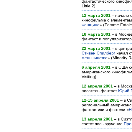
фантастического кинофи
Little 2).
12 марта 2001
– начало 
кинофильма с элементам
женщина
» (Femme Fatale
18 марта 2001
– в Москве
фантаст и популяризатор
22 марта 2001
– в центр
Стивен Спилберг
начал с
меньшинства
» (Minority R
6 апреля 2001
– в США с
американского кинофиль
Visiting).
12 апреля 2001
– в Москв
писатель-фантаст
Юрий 
12-15 апреля 2001
– в Си
региональный американск
фантастики и фэнтези «
Н
13 апреля 2001
– в Сиэт
состоялось вручение
Пре