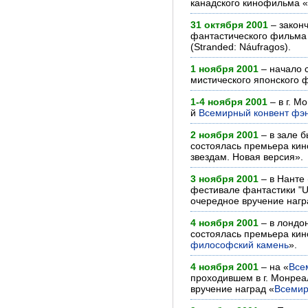
канадского кинофильма «
31 октября 2001
– закон
фантастического фильма
(Stranded: Náufragos).
1 ноября 2001
– начало 
мистического японского 
1-4 ноября 2001
– в г. М
й
Всемирный конвент фэ
2 ноября 2001
– в зале 
состоялась премьера кин
звездам. Новая версия».
3 ноября 2001
– в Нанте
фестивале фантастики "Ut
очередное вручение наград
4 ноября 2001
– в лондо
состоялась премьера ки
философский камень
».
4 ноября 2001
– на «
Все
проходившем в г. Монреа
вручение наград «
Всемир