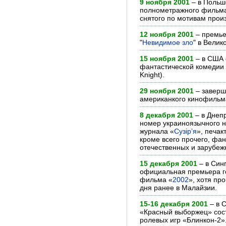
9 ноября 2001
– в Польш
полнометражного фильм
снятого по мотивам произ
12 ноября 2001
– премье
"
Невидимое зло
" в Велик
15 ноября 2001
– в США 
фантастической комедии
Knight).
29 ноября 2001
– заверш
американкого кинофильм
8 декабря 2001
– в Днеп
номер украиноязычного н
журнала «
Сузір’я
», печак
кроме всего прочего, фа
отечественных и зарубеж
15 декабря 2001
– в Син
официальная премьера го
фильма «
2002
», хотя пр
дня ранее в Малайзии.
15-16 декабря 2001
– в С
«Красный выборжец» сос
ролевых игр «Блинкон-2»