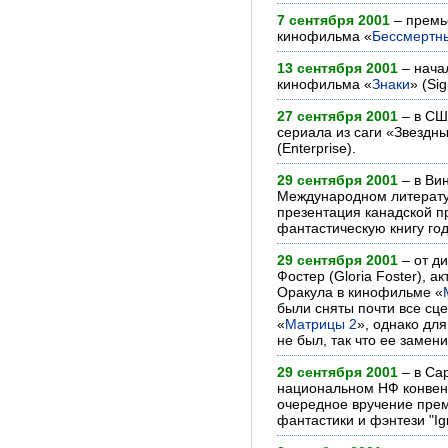
7 сентября 2001
– премь
кинофильма «
Бессмертн
13 сентября 2001
– нача
кинофильма «
Знаки
» (Sig
27 сентября 2001
– в СШ
сериала из саги «Звездны
(Enterprise).
29 сентября 2001
– в Вин
Международном литерату
презентация канадской п
фантастическую книгу год
29 сентября 2001
– от д
Фостер (Gloria Foster), 
Оракула в кинофильме «
были сняты почти все сце
«
Матрицы 2
», однако для
не был, так что ее замени
29 сентября 2001
– в Са
национальном НФ конвент
очередное вручение прем
фантастики и фэнтези "Ign