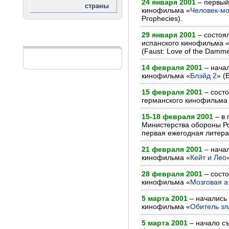
24 января 2001
– первый
кинофильма «
Человек-м
Prophecies).
29 января 2001
– состоя
Реклама
испанского кинофильма 
(Faust: Love of the Damme
14 февраля 2001
– нача
кинофильма «
Блэйд 2
» (B
15 февраля 2001
– сост
германского кинофильма
15-18 февраля 2001
– в 
Министерства обороны Р
первая ежегодная литер
21 февраля 2001
– нача
кинофильма «
Кейт и Лео
28 февраля 2001
– состо
кинофильма «
Мозговая а
5 марта 2001
– начались
кинофильма «
Обитель зл
5 марта 2001
– начало с