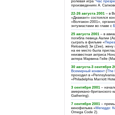
ролевая игра "
Час презр
произведениях А. Сапковс
22-26 августа 2001
– в В
«Диамант» состоялся кон
«Волгакон-2001», орган
энтузиастами во главе с
Б
25 августа 2001
– в авиа
погибла певица Аалии (Aa
сыграть в фильме «
Перез
Reloaded) Зи (Zee), жену
на ее место была пригла
неизвестная актриса Нона
актера Марвина Гейе (Mar
30 августа-3 сентября 2
Всемирный конвент
(
The 
проходил в «Pennsylvania
«Philadelphia Marriott Ho
3 сентября 2001
– начал
американо-британского 
Gathering).
7 сентября 2001
– премь
кинофильма «
Мегиддо: К
Omega Code 2).