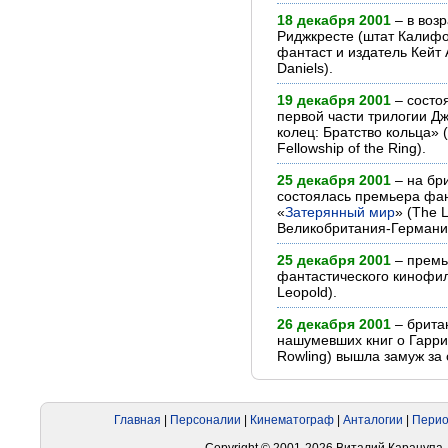
18 декабря 2001
– в возр
Риджкресте (штат Калифо
фантаст и издатель Кейт 
Daniels).
19 декабря 2001
– состо
первой части трилогии Дж
колец: Братство кольца» (
Fellowship of the Ring).
25 декабря 2001
– на бр
состоялась премьера фа
«
Затерянный мир
» (The 
Великобритания-Германи
25 декабря 2001
– премь
фантастического кинофи
Leopold).
26 декабря 2001
– брита
нашумевших книг о Гарри 
Rowling) вышла замуж за 