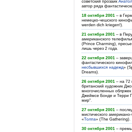
советский прозаик
Анатол
автор ряда фантастическ
18 октября 2001
– в Гер
немецко-чешского киноф
werden dich kriegen!).
21 октября 2001
– в Пер
американского телефиль
(Prince Charming), пресь
лишь через 2 года.
22 октября 2001
– завер
фантастического кинофи
несбывшихся надежд
» (S
Dreams).
26 октября 2001
– на 72 
британский художник Джош
многочисленных облржек
Джеймсе Бонде и Терри П
мир".
27 октября 2001
– после
мистического американо
«
Толпа
» (The Gathering).
30 октября 2001
– премь