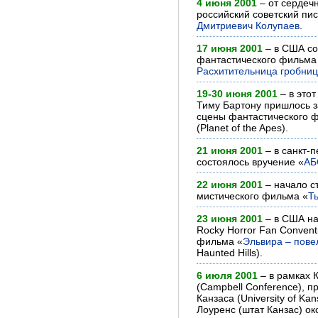
4 июня 2001
– от сердеч
российский советский пи
Дмитриевич Колупаев
.
17 июня 2001
– в США со
фантастического фильма
Расхитительница гробниц
19-30 июня 2001
– в это
Тиму Бартону пришлось 
сцены фантастического 
(Planet of the Apes).
21 июня 2001
– в санкт-
состоялось вручение «
АБ
22 июня 2001
– начало с
мистического фильма «
Т
23 июня 2001
– в США на 
Rocky Horror Fan Conven
фильма «
Эльвира – пове
Haunted Hills).
6 июля 2001
– в рамках 
(Campbell Conference), 
Канзаса (University of Ka
Лоуренс (штат Канзас) ок