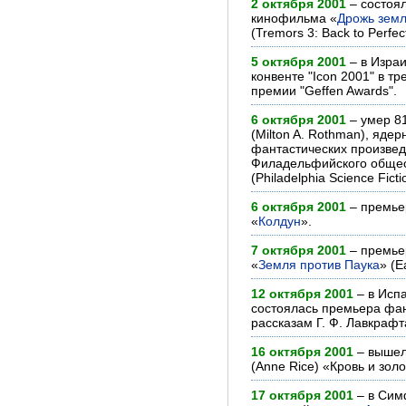
2 октября 2001
– состоя
кинофильма «
Дрожь земл
(Tremors 3: Back to Perfect
5 октября 2001
– в Изра
конвенте "Icon 2001" в т
премии "Geffen Awards".
6 октября 2001
– умер 8
(Milton A. Rothman), яде
фантастических произвед
Филадельфийского общес
(Philadelphia Science Ficti
6 октября 2001
– премье
«
Колдун
».
7 октября 2001
– премье
«
Земля против Паука
» (E
12 октября 2001
– в Исп
состоялась премьера фа
рассказам Г. Ф. Лавкрафт
16 октября 2001
– вышел
(Anne Rice) «Кровь и золо
17 октября 2001
– в Сим