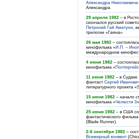
Александра Николаевича
Александра.
29 апреля 1982
– в Рост
скончался русский совет
Петроний Гай Аматуни
, 
трилогии «Гаяна».
26 мая 1982
– состоялас
кинофильма «
И.П. – Ино
международном кинофес
4 июня 1982
– состоялас
кинофильма «
Полтергейс
11 июня 1982
– в Судаке
фантаст
Сергей Иванови
литературного проекта «S
15 июня 1982
– начало с
кинофильма «
Челюсти 3
»
25 июня 1982
– в США со
фантастического фильма
(Blade Runner).
2-6 сентября 1982
– сос
Всемирный конвент
(Chic