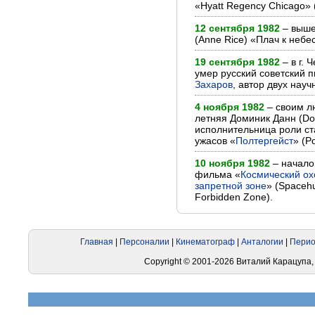
«Hyatt Regency Chicago» 
12 сентября 1982
– выше
(Anne Rice) «Плач к небе
19 сентября 1982
– в г.
умер русский советский 
Захаров
, автор двух нау
4 ноября 1982
– своим л
летняя Доминик Данн (Do
исполнительница роли с
ужасов «
Полтергейст
» (Po
10 ноября 1982
– начало
фильма «
Космический ох
запретной зоне
» (Spacehu
Forbidden Zone).