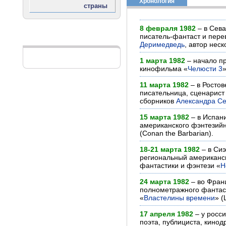
Хронология
8 февраля 1982
– в Сева
писатель-фантаст и пер
Реклама
Деримедведь
, автор неск
1 марта 1982
– начало п
кинофильма «
Челюсти 3
»
11 марта 1982
– в Ростов
писательница, сценарист 
сборников
Александра С
15 марта 1982
– в Испан
американского фэнтезий
(Conan the Barbarian).
18-21 марта 1982
– в Сиэ
региональный американск
фантастики и фэнтези «
Н
24 марта 1982
– во Фран
полнометражного фантас
«
Властелины времени
» (
17 апреля 1982
– у росси
поэта, публициста, кинод