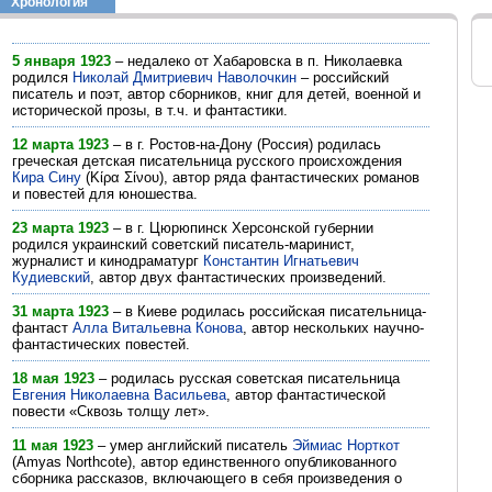
Хронология
5 января 1923
– недалеко от Хабаровска в п. Николаевка
родился
Николай Дмитриевич Наволочкин
– российский
писатель и поэт, автор сборников, книг для детей, военной и
исторической прозы, в т.ч. и фантастики.
12 марта 1923
– в г. Ростов-на-Дону (Россия) родилась
греческая детская писательница русского происхождения
Кира Сину
(Κίρα Σίνου), автор ряда фантастических романов
и повестей для юношества.
23 марта 1923
– в г. Цюрюпинск Херсонской губернии
родился украинский советский писатель-маринист,
журналист и кинодраматург
Константин Игнатьевич
Кудиевский
, автор двух фантастических произведений.
31 марта 1923
– в Киеве родилась российская писательница-
фантаст
Алла Витальевна Конова
, автор нескольких научно-
фантастических повестей.
18 мая 1923
– родилась русская советская писательница
Евгения Николаевна Васильева
, автор фантастической
повести «Сквозь толщу лет».
11 мая 1923
– умер английский писатель
Эймиас Норткот
(Amyas Northcote), автор единственного опубликованного
сборника рассказов, включающего в себя произведения о