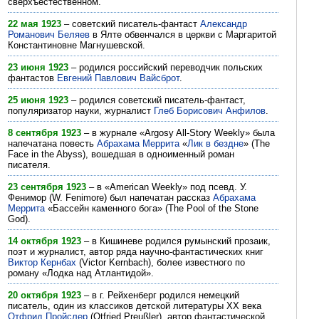
сверхъестественном.
22 мая 1923
– советский писатель-фантаст
Александр
Романович Беляев
в Ялте обвенчался в церкви с Маргаритой
Константиновне Магнушевской.
23 июня 1923
– родился российский переводчик польских
фантастов
Евгений Павлович Вайсброт
.
25 июня 1923
– родился советский писатель-фантаст,
популяризатор науки, журналист
Глеб Борисович Анфилов
.
8 сентября 1923
– в журнале «Argosy All-Story Weekly» была
напечатана повесть
Абрахама Меррита
«
Лик в бездне
» (The
Face in the Abyss), вошедшая в одноименный роман
писателя.
23 сентября 1923
– в «American Weekly» под псевд. У.
Фенимор (W. Fenimore) был напечатан рассказ
Абрахама
Меррита
«Бассейн каменного бога» (The Pool of the Stone
God).
14 октября 1923
– в Кишиневе родился румынский прозаик,
поэт и журналист, автор ряда научно-фантастических книг
Виктор Кернбах
(Victor Kernbach), более известного по
роману «Лодка над Атлантидой».
20 октября 1923
– в г. Рейхенберг родился немецкий
писатель, один из классиков детской литературы ХХ века
Отфрид Пройслер
(Otfried Preußler), автор фантастической