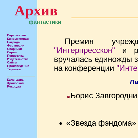
Архив
фантастики
Персоналии
Кинематограф
Премия учрежд
Награды
Фестивали
"Интерпресскон"
и ре
Сборники
Серии
Периодика
вручалась единожды з
Издательства
Сайты
на конференции
"Инте
Произведения
Термины
Календарь
Ла
Хроноскоп
Рекорды
Борис Завгородни
«Звезда фэндома» 