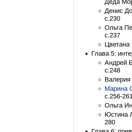
Деда Мор
Денис До
с.230
Ольга Пе
с.237
Цветана 
Глава 5: инт
Андрей Б
с.248
Валерия 
Марина 
с.256-26
Ольга Ин
Юстина Л
280
Глава 6: пре