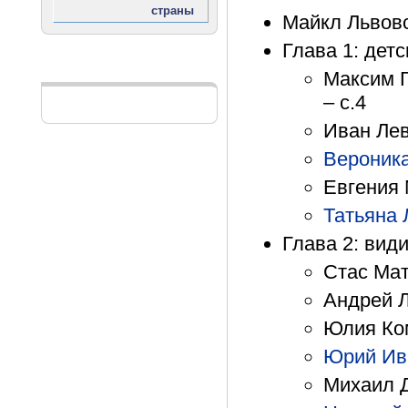
Майкл Львовс
Глава 1: дет
Максим Г
Реклама
– с.4
Иван Лев
Вероника
Евгения 
Татьяна 
Глава 2: вид
Стас Мат
Андрей Л
Юлия Ком
Юрий Ив
Михаил Д