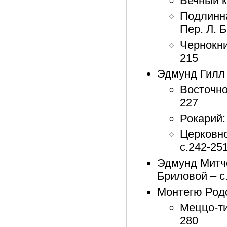
Вечный к
Подлинна
Пер. Л. 
Чернокни
215
Эдмунд Гилл
Восточное
227
Рокарий: 
Церковно
с.242-25
Эдмунд Митче
Бриловой – с
Монтегю Род
Меццо-тин
280