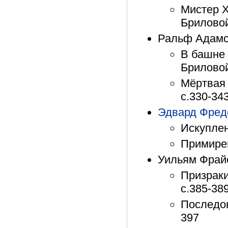
Мистер Х
Бриловой
Ральф Адамс
В башне 
Бриловой
Мёртвая 
с.330-34
Эдвард Фред
Искуплен
Примирен
Уильям Фрай
Призраки 
с.385-38
Последов
397