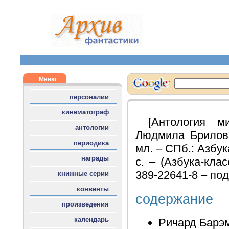
[Антология м
Людмила Брилов
мл. – СПб.: Азбук
с. – (Азбука-клас
389-22641-8 – под
содержание
Ричард Барэм