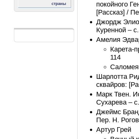
покойного Ге
[Рассказ] / П
Джордж Элиот
Реклама
Куренной – с
Амелия Эдва
Карета-пр
114
Саломея: 
Шарлотта Ри
сквайров: [Ра
Марк Твен. Ис
Сухарева – с
Джеймс Бранд
Пер. Н. Рогов
Артур Грей