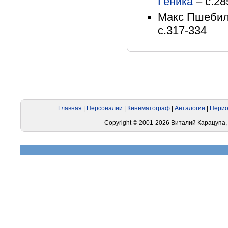
Геника
– с.28
Макс Пшебиль
с.317-334