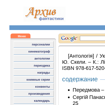
[Антологія] / 
Ю. Скели. – К.: Лі
ISBN 978-617-520
содержание
Передмова – 
Сергій Панасю
25