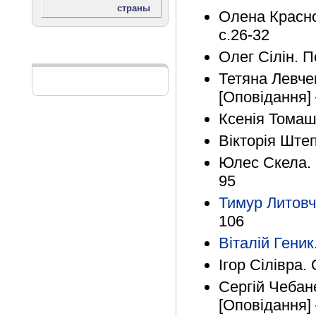
Олена Красно
с.26-32
Олег Сілін. П
Реклама
Тетяна Левче
[Оповідання] 
Ксенія Томаше
Вікторія Штеп
Юлес Скела. К
95
Тимур Литовч
106
Віталій Геник
Ігор Сілівра.
Сергій Чебане
[Оповідання] 