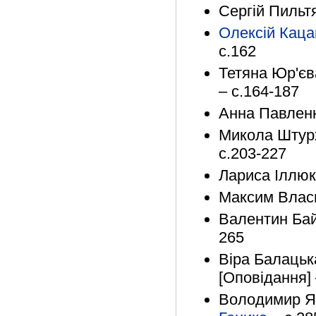
Сергій Пильтя
Олексій Каца
с.162
Тетяна Юр'єв
– с.164-187
Анна Павленко
Микола Штурх
с.203-227
Лариса Іллюк
Максим Власв
Валентин Бай
265
Віра Балацька
[Оповідання] 
Володимир Яц