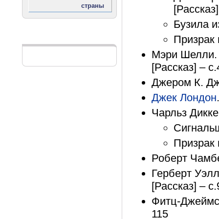
[Рассказ]
Бузила из
Призрак 
Реклама
Мэри Шелли. 
[Рассказ] – с
Джером К. Дж
Джек Лондон
Чарльз Дикке
Сигнальщ
Призрак в
Роберт Чамбе
Герберт Уэлл
[Рассказ] – с
Фитц-Джеймс 
115