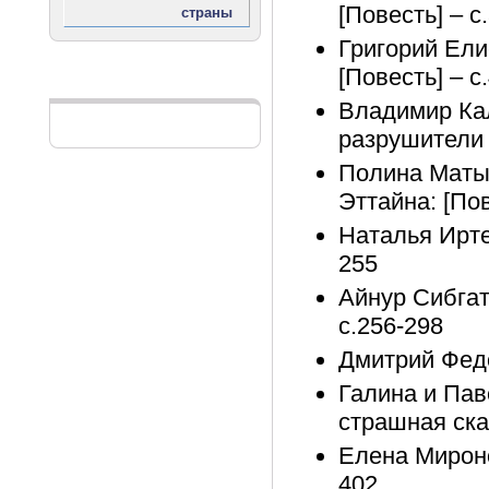
[Повесть] – с
Григорий Ели
[Повесть] – с
Реклама
Владимир Ка
разрушители а
Полина Маты
Эттайна: [Пов
Наталья Ирте
255
Айнур Сибгат
с.256-298
Дмитрий Федо
Галина и Пав
страшная сказ
Елена Мироно
402