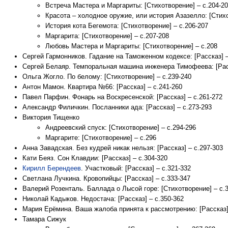
Встреча Мастера и Маргариты: [Стихотворение] – с.204-2
Красота – холодное оружие, или история Азазелло: [Стихо
История кота Бегемота: [Стихотворение] – с.206-207
Маргарита: [Стихотворение] – с.207-208
Любовь Мастера и Маргариты: [Стихотворение] – с.208
Сергей Гармонников. Гадание на Таможенном кодексе: [Рассказ] –
Сергей Белаяр. Темпоральная машина инженера Тимофеева: [Расс
Ольга Жогло. По белому: [Стихотворение] – с.239-240
Антон Мамон. Квартира №66: [Рассказ] – с.241-260
Павел Парфин. Фонарь на Воскресенской: [Рассказ] – с.261-272
Александр Филичкин. Посланники ада: [Рассказ] – с.273-293
Виктория Тищенко
Андреевский спуск: [Стихотворение] – с.294-296
Маргарите: [Стихотворение] – с.296
Анна Завадская. Без кудрей никак нельзя: [Рассказ] – с.297-303
Кати Беяз. Сон Клавдии: [Рассказ] – с.304-320
Кирилл Берендеев
. Участковый: [Рассказ] – с.321-332
Светлана Лучкина. Кровопийцы: [Рассказ] – с.333-347
Валерий Розенталь. Баллада о Лысой горе: [Стихотворение] – с.
Николай Кадыков. Недостача: [Рассказ] – с.350-362
Мария Ерёмина. Ваша жалоба принята к рассмотрению: [Рассказ]
Тамара Сижук