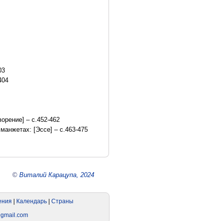
03
404
орение] – с.452-462
анжетах: [Эссе] – с.463-475
©
Виталий Карацупа, 2024