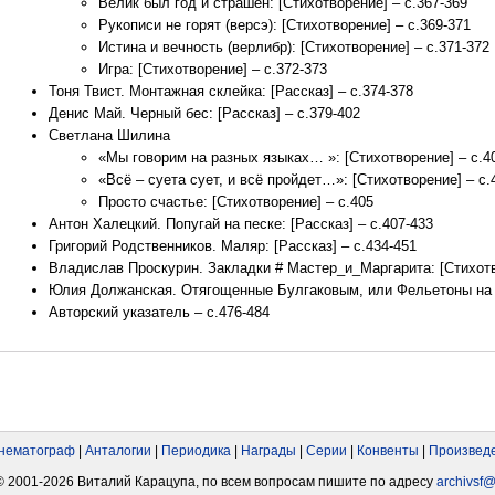
Велик был год и страшен: [Стихотворение] – с.367-369
Рукописи не горят (версэ): [Стихотворение] – с.369-371
Истина и вечность (верлибр): [Стихотворение] – с.371-372
Игра: [Стихотворение] – с.372-373
Тоня Твист. Монтажная склейка: [Рассказ] – с.374-378
Денис Май. Черный бес: [Рассказ] – с.379-402
Светлана Шилина
«Мы говорим на разных языках… »: [Стихотворение] – с.4
«Всё – суета сует, и всё пройдет…»: [Стихотворение] – с.
Просто счастье: [Стихотворение] – с.405
Антон Халецкий. Попугай на песке: [Рассказ] – с.407-433
Григорий Родственников. Маляр: [Рассказ] – с.434-451
Владислав Проскурин. Закладки # Мастер_и_Маргарита: [Стихотв
Юлия Должанская. Отягощенные Булгаковым, или Фельетоны на м
Авторский указатель – с.476-484