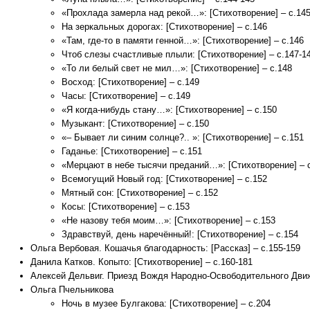
«Прохлада замерла над рекой…»: [Стихотворение] – с.14
На зеркальных дорогах: [Стихотворение] – с.146
«Там, где-то в памяти генной…»: [Стихотворение] – с.146
Чтоб слезы счастливые плыли: [Стихотворение] – с.147-1
«То ли белый свет не мил…»: [Стихотворение] – с.148
Восход: [Стихотворение] – с.149
Часы: [Стихотворение] – с.149
«Я когда-нибудь стану…»: [Стихотворение] – с.150
Музыкант: [Стихотворение] – с.150
«– Бывает ли синим солнце?.. »: [Стихотворение] – с.151
Гаданье: [Стихотворение] – с.151
«Мерцают в небе тысячи преданий…»: [Стихотворение] – 
Всемогущий Новый год: [Стихотворение] – с.152
Мятный сон: [Стихотворение] – с.152
Косы: [Стихотворение] – с.153
«Не назову тебя моим…»: [Стихотворение] – с.153
Здравствуй, день наречённый!: [Стихотворение] – с.154
Ольга Вербовая. Кошачья благодарность: [Рассказ] – с.155-159
Данила Катков. Копыто: [Стихотворение] – с.160-181
Алексей Дельвиг. Приезд Вождя Народно-Освободительного Движе
Ольга Пчельникова
Ночь в музее Булгакова: [Стихотворение] – с.204