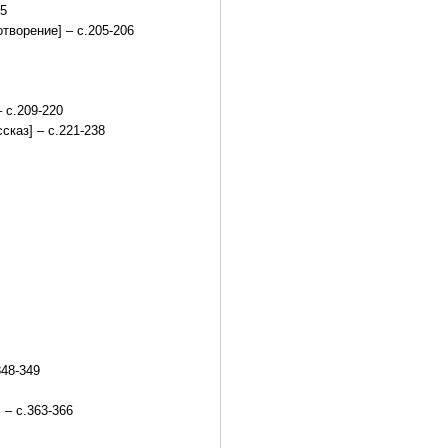
05
творение] – с.205-206
 с.209-220
каз] – с.221-238
348-349
 – с.363-366