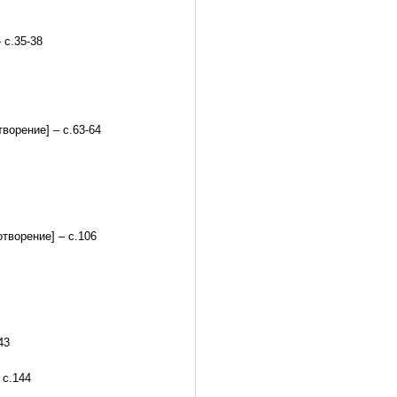
 с.35-38
ворение] – с.63-64
творение] – с.106
43
 с.144