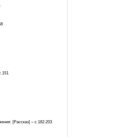
5
48
с.151
ния: [Рассказ] – с.182-203