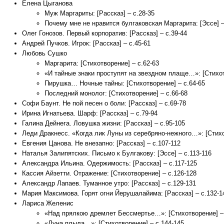
Елена Цыганова
Муж Маргариты: [Рассказ] – с.28-35
Почему мне не нравится булгаковская Маргарита: [Эссе] –
Олег Гонозов. Первый корпоратив: [Рассказ] – с.39-44
Андрей Пучков. Игрок: [Рассказ] – с.45-61
Любовь Сушко
Маргарита: [Стихотворение] – с.62-63
«И тайные знаки проступят на звездном плаще…»: [Стихот
Пирушка… Ночные тайны: [Стихотворение] – с.64-65
Последний монолог: [Стихотворение] – с.66-68
Софи Баунт. Не пой песен о боли: [Рассказ] – с.69-78
Ирина Игнатьева. Шарф: [Рассказ] – с.79-94
Галина Дейнега. Ловушка жизни: [Рассказ] – с.95-105
Леди Дракнесс. «Когда лик Луны из серебряно-нежного…»: [Стихо
Евгения Цанова. Не внезапно: [Рассказ] – с.107-112
Наталья Залипятских. Письмо к Булгакову: [Эссе] – с.113-116
Александра Ильина. Одержимость: [Рассказ] – с.117-125
Кассия Айзетти. Отражение: [Стихотворение] – с.126-128
Александр Лапаев. Туманное утро: [Рассказ] – с.129-131
Мария Максимова. Горят огни Йерушалайима: [Рассказ] – с.132-1
Лариса Желенис
«Над прялкою дремлет Бессмертье…»: [Стихотворение] –
«Луна плыла…»: [Стихотворение] – с.144-145