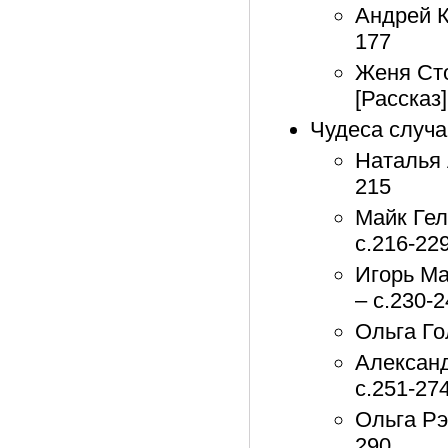
Андрей К
177
Женя Сто
[Рассказ]
Чудеса случа
Наталья 
215
Майк Гел
с.216-22
Игорь Ма
– с.230-
Ольга Го
Александ
с.251-27
Ольга Рэ
290