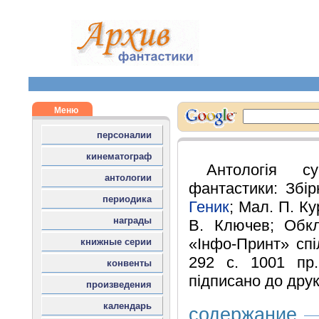
Антологія су
фантастики: Збір
Геник
; Мал. П. К
В. Ключев; Обкл
«Інфо-Принт» спі
292 с. 1001 пр.
підписано до друк
содержание