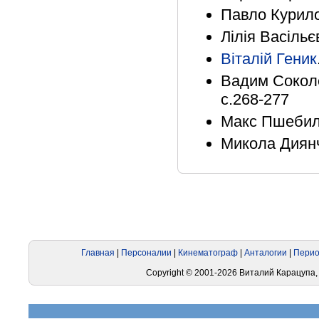
Павло Курило
Лілія Васільє
Віталій Геник
Вадим Соколе
с.268-277
Макс Пшебиль
Микола Диянч