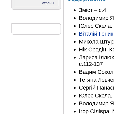
Зміст – с.4
Володимир Яц
Реклама
Юлес Скела. 
Віталій Геник
Микола Штурх
Нік Средін. К
Лариса Іллюк
с.112-137
Вадим Соколе
Тетяна Левче
Сергій Панас
Юлес Скела. 
Володимир Яц
Ігор Сілівра.