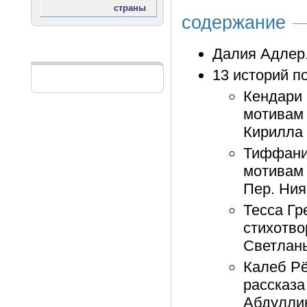
содержание
Далия Адлер.
Реклама
13 историй п
Кендари 
мотивам 
Кирилла 
Тиффани 
мотивам 
Пер. Ния
Тесса Гр
стихотво
Светланы
Калеб Рё
рассказа
Абдуллин