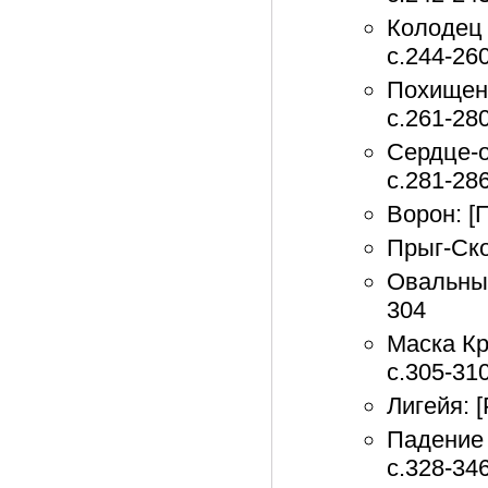
Колодец 
с.244-26
Похищенн
с.261-28
Сердце-о
с.281-28
Ворон: [
Прыг-Скок
Овальный 
304
Маска Кр
с.305-31
Лигейя: [
Падение 
с.328-34