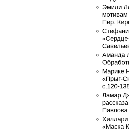
Эмили Лл
мотивам 
Пер. Кир
Стефани 
«Сердце-
Савельев
Аманда Л
Обработк
Марике 
«Прыг-Ск
с.120-13
Ламар Дж
рассказа
Павлова 
Хиллари 
«Маска К