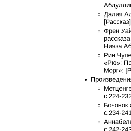
Абдуллин
Далия Ад
[Рассказ
Френ Уай
рассказа
Нияза Аб
Рин Чупе
«Рю»: По
Морг»: [
Произведени
Метценге
с.224-23
Бочонок 
с.234-24
Аннабель
с.242-24