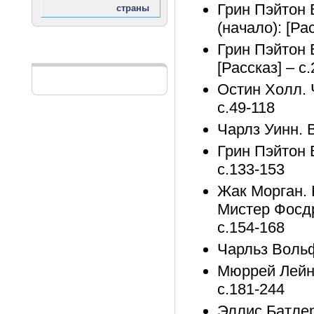
Грин Пэйтон 
(начало): [Рас
Грин Пэйтон 
Реклама
[Рассказ] – с
Остин Холл. 
с.49-118
Чарлз Уинн. В
Грин Пэйтон 
с.133-153
Жак Морган.
Мистер Фосдр
с.154-168
Чарльз Вольф
Мюррей Лейнс
с.181-244
Эллис Батлер