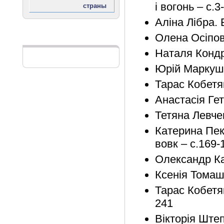
і вогонь – с.3
Аліна Лібра. 
Олена Осіпова
Реклама
Наталя Кондр
Юрій Маркуш.
Тарас Кобетяк
Анастасія Гет
Тетяна Левче
Катерина Пек
вовк – с.169-
Олександр Ка
Ксенія Томаш
Тарас Кобетяк
241
Вікторія Штеп