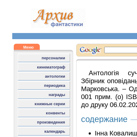
Антологія су
Збірник оповідан
Марковська. – Оде
001 прим. (о) IS
до друку 06.02.20
содержание
Інна Ковалиш