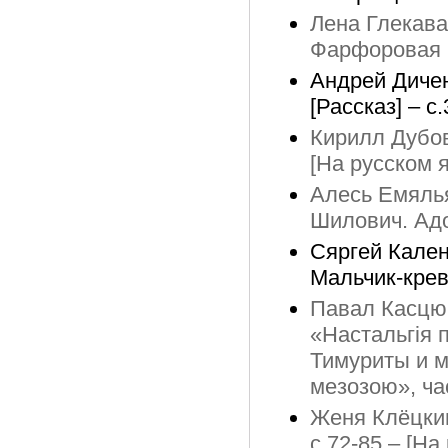
Лена Глекава
Фарфоровая к
Андрей Дичен
[Рассказ] – с
Кирилл Дубов
[На русском 
Алесь Емяль
Шилович. Адо
Сяргей Кален
Мальчик-креве
Павал Касцюк
«Настальгія п
Тимуриты и м
мезозою», час
Женя Клёцкин
с.72-85 – [На