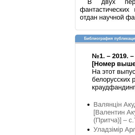
В двух пер
фантастических 
отдан научной фа
Библиография публикац
№1. – 2019. –
[Номер вышел
На этот выпу
белорусских 
краудфандинг
Валянцін Аку
[Валентин Ак
(Притча)] – с.
Уладзімір Ар