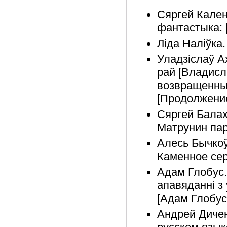
Сяргей Кален
фантастыка: 
Ліда Наліўка.
Уладзіслаў А
рай [Владисл
возвращенный
[Продолжение
Сяргей Балах
Матрунин паро
Алесь Бычкоў
Каменное сер
Адам Глобус.
апавяданні з
[Адам Глобус.
Андрей Диченк