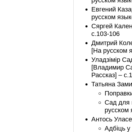
русском язык
Евгений Казар
русском язык
Сяргей Календ
с.103-106
Дмитрий Колей
[На русском 
Уладзімір Сад
[Владимир Са
Рассказ] – с.
Татьяна Зам
Поправки
Сад для и
русском 
Антось Уласе
Адбіць у