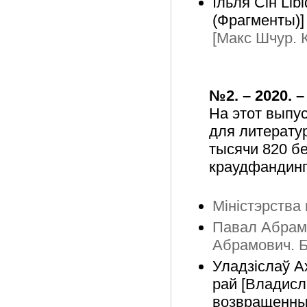
Ільля Сін Lib
(Фрагменты)]
[Макс Шчур. 
№2. – 2020. –
На этот выпу
для литератур
тысячи 820 б
краудфандинг
Міністэрства
Павал Абрамо
Абрамович. Б
Уладзіслаў А
рай [Владисл
возвращенный