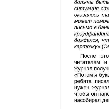
должны быть
ситуация ста
оказалось та
может помоч
письмо в банк
краудфанди
дождался, чт
карточку
» (С
После это
читателям и
журнал получи
«Потом я бук
ребята писа
нужен журнал
чтобы он напе
насобирал ден