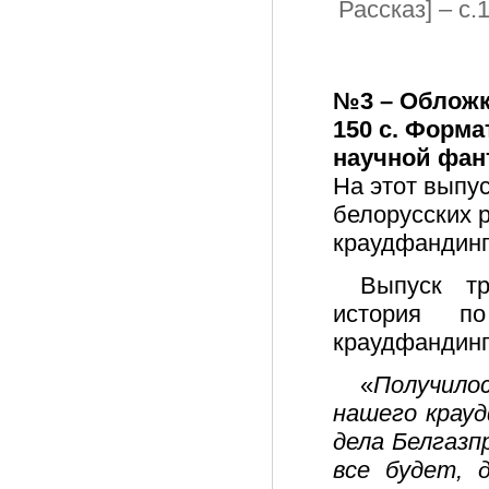
Рассказ] – с.
№3 – Обложка
150 с. Форма
научной фан
На этот выпу
белорусских 
краудфандинг
Выпуск тр
история п
краудфандинг
«
Получило
нашего крауд
дела Белгазп
все будет, 