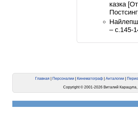
казка [О
Постсинг
Найлепша
– с.145-