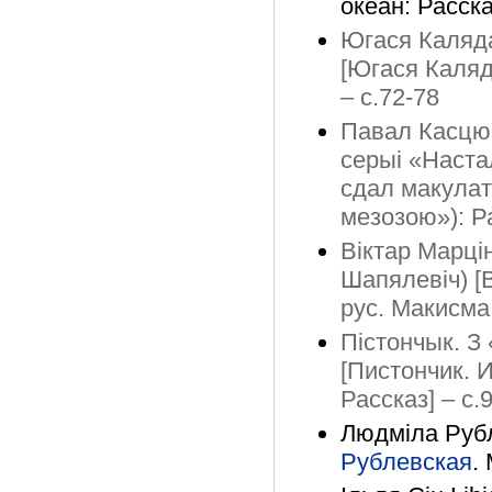
океан: Расска
Югася Каляда
[Югася Каляд
– с.72-78
Павал Касцюк
серыі «Настал
сдал макулат
мезозою»): Ра
Віктар Марці
Шапялевіч) [В
рус. Макисма
Пістончык. З
[Пистончик. 
Рассказ] – с.
Людміла Рубл
Рублевская
.