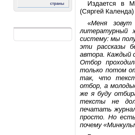
Издается в М
(Сяргей Календа)
«
Меня зовут
Реклама
литературный ж
систему: мы полу
эти рассказы б
автора. Каждый с
Отбор проходил
только потом от
так, что текс
отбор, а молоды
же я буду отби
тексты не дол
печатать журнал
просто. Но есть
почему «Минкуль