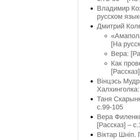
Владимир Козл
русском язык
Дмитрий Кол
«Амапола
[На русс
Вера: [Ра
Как пров
[Рассказ]
Вінцэсь Мудр
Халхинголка: 
Таня Скарынкі
с.99-105
Вера Филенко
[Рассказ] – с
Віктар Шніп.