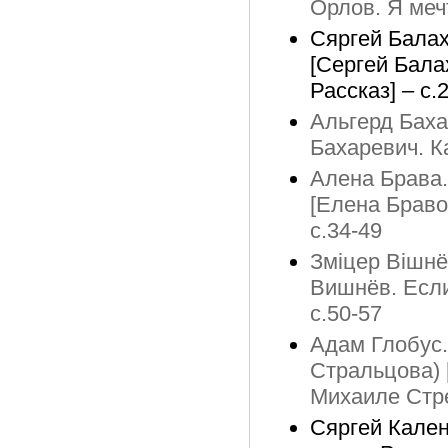
Орлов. Я меч
Сяргей Балах
[Сергей Бала
Рассказ] – с.
Альгерд Баха
Бахаревич. К
Алена Брава.
[Елена Браво
с.34-49
Зміцер Вішнё
Вишнёв. Если
с.50-57
Адам Глобус.
Стральцова) 
Михаиле Стре
Сяргей Кален