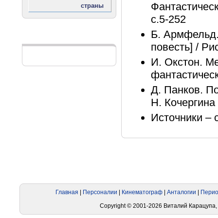
Фантастическ
с.5-252
Б. Армфельд.
Реклама
повесть] / Ри
И. Окстон. М
фантастически
Д. Панков. П
Н. Кочергина 
Источники – 