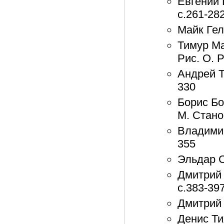
Евгений 
с.261-28
Майк Гел
Тимур Ма
Рис. О. 
Андрей Т
330
Борис Бо
М. Стано
Владимир
355
Эльдар С
Дмитрий 
с.383-39
Дмитрий 
Денис Ти