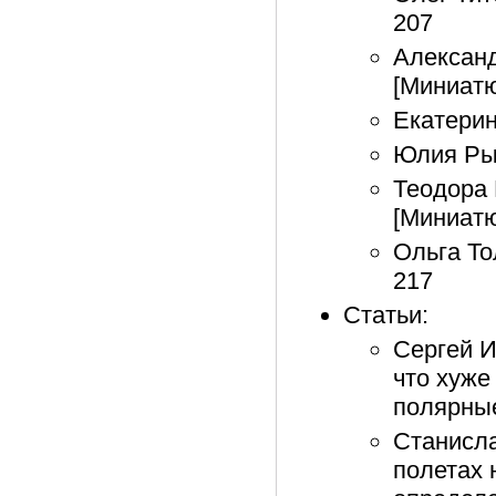
207
Алексан
[Миниатю
Екатерин
Юлия Рыж
Теодора 
[Миниатю
Ольга То
217
Статьи:
Сергей И
что хуже
полярные
Станисла
полетах 